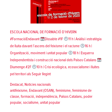
ESCOLA NACIONAL DE FORMACIÓ D’HIVERN
#FormacióEndavant
Dissabte #1F
11 h | Anàlisi i estratègia
de lluita davant l’ascens del feixisme i el racisme
16 h |
Organització, moviment i unitat popular
18 h | Esquerra
Independentista i construcció nacional dels Països Catalans
Diumenge #2F
10 h | Crisi ecològica, ecosocialisme i lluites
«Escola nacional de Formació d’Hivern 2
pel territori als
Seguir llegint
Posted in
Destacat
,
Noticies nacionals
Tags:
antifeixisme
,
Endavant (OSAN)
,
feminisme
,
feminisme de
classe
,
formació
,
independència
,
Països Catalans
,
poder
popular
,
socialisme
,
unitat popular