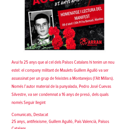
Avui fa 25 anys que al cel dels Països Catalans hi tenim un nou
estel: el company militant de Maulets Guillem Agulló va ser
assassinat per un grup de feixistes a Montanejos (l’Alt Millars).
Només l’autor material de la punyalada, Pedro José Cuevas
Silvestre, va ser condemnat a 16 anys de presó, dels quals
«Guillem Agulló: 25 anys amb tu!»
només
Seguir llegint
Posted in
Comunicats
,
Destacat
Tags:
25 anys
,
antifeixisme
,
Guillem Agulló
,
País Valencià
,
Països
Catalans