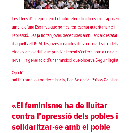
Les idees d’independència i autodeterminació es contraposen
amb la d’una Espanya que només representa autoritarisme i
repressió. Les ja no tan joves decebudes amb l’encaix estatal
d’aquell vell 15-M, les joves nascudes de la normalització dels
efectes de la crisi i que previsiblement s’enfrontaran a una de
«De l’an
nova, i la generació d’una transició que observa
Seguir llegint
Posted in
Opinió
Tags:
antifeixisme
,
autodeterminació
,
País Valencià
,
Països Catalans
«El feminisme ha de lluitar
contra l’opressió dels pobles i
solidaritzar-se amb el poble