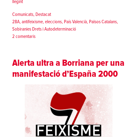
«Les eleccions del 28-A i l’acció política de l’Esquerra Independe
llegint
Posted in
Comunicats
,
Destacat
Tags:
28A
,
antifeixisme
,
eleccions
,
País Valencià
,
Països Catalans
,
Sobiranies Drets i Autodeterminació
a
2 comentaris
Les
eleccions
del
Alerta ultra a Borriana per una
28-
manifestació d’España 2000
A
i
l’acció
política
de
l’Esquerra
Independentista