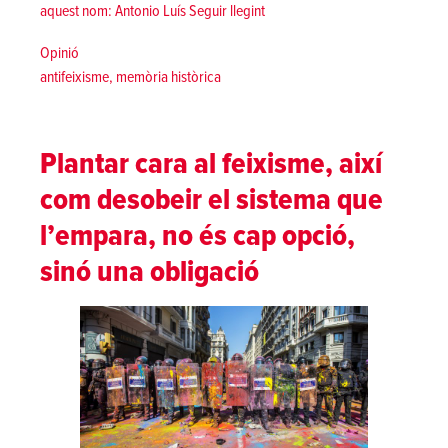
«Esborrar la memòria, justificar
aquest nom: Antonio Luís
Seguir llegint
Posted in
Opinió
Tags:
antifeixisme
,
memòria històrica
Plantar cara al feixisme, així
com desobeir el sistema que
l’empara, no és cap opció,
sinó una obligació