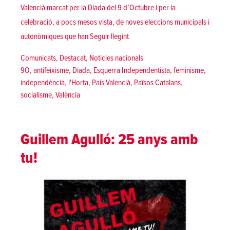
Valencià marcat per la Diada del 9 d’Octubre i per la
celebració, a pocs mesos vista, de noves eleccions municipals i
«9 d’octubre 2018 | Per uns Païso
autonòmiques que han
Seguir llegint
Posted in
Comunicats
,
Destacat
,
Noticies nacionals
Tags:
9O
,
antifeixisme
,
Diada
,
Esquerra Independentista
,
feminisme
,
independència
,
l'Horta
,
País Valencià
,
Països Catalans
,
socialisme
,
València
Guillem Agulló: 25 anys amb
tu!