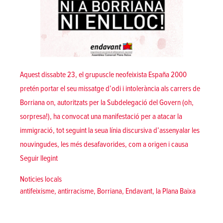
Aquest dissabte 23, el grupuscle neofeixista España 2000
pretén portar el seu missatge d’odi i intolerància als carrers de
Borriana on, autoritzats per la Subdelegació del Govern (oh,
sorpresa!), ha convocat una manifestació per a atacar la
immigració, tot seguint la seua línia discursiva d’assenyalar les
nouvingudes, les més desafavorides, com a origen i causa
«Alerta ultra a Borriana per una manifestació d’España 2
Seguir llegint
Posted in
Noticies locals
Tags:
antifeixisme
,
antirracisme
,
Borriana
,
Endavant
,
la Plana Baixa