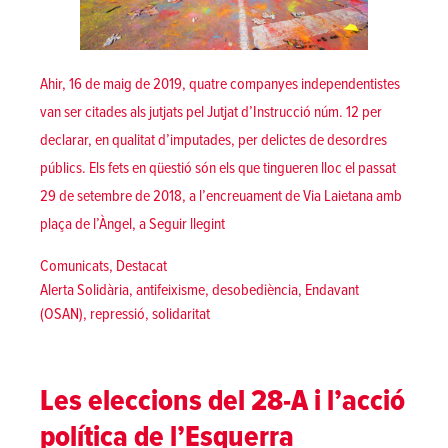
Ahir, 16 de maig de 2019, quatre companyes independentistes
van ser citades als jutjats pel Jutjat d’Instrucció núm. 12 per
declarar, en qualitat d’imputades, per delictes de desordres
públics. Els fets en qüestió són els que tingueren lloc el passat
29 de setembre de 2018, a l’encreuament de Via Laietana amb
«Plantar cara al feixisme, així com de
plaça de l’Àngel, a
Seguir llegint
Posted in
Comunicats
,
Destacat
Tags:
Alerta Solidària
,
antifeixisme
,
desobediència
,
Endavant
(OSAN)
,
repressió
,
solidaritat
Les eleccions del 28-A i l’acció
política de l’Esquerra