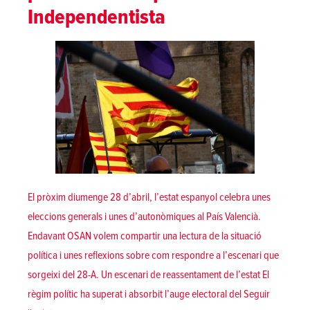
Independentista
El pròxim diumenge 28 d’abril, l’estat espanyol celebra unes
eleccions generals i unes d’autonòmiques al País Valencià.
Endavant OSAN volem compartir una lectura de la situació
política i unes reflexions sobre com respondre a l’escenari que
sorgeixi del 28-A. Un escenari de reassentament de l’estat El
règim polític ha superat i absorbit l’auge electoral del
Seguir