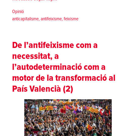
Posted in
Opinió
Tags:
anticapitalisme
,
antifeixisme
,
feixisme
De l’antifeixisme com a
necessitat, a
l’autodeterminació com a
motor de la transformació al
País Valencià (2)