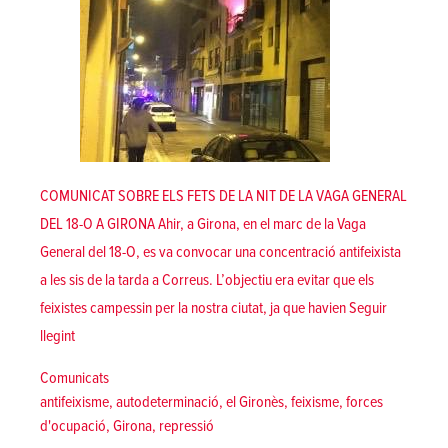
COMUNICAT SOBRE ELS FETS DE LA NIT DE LA VAGA GENERAL
DEL 18-O A GIRONA Ahir, a Girona, en el marc de la Vaga
General del 18-O, es va convocar una concentració antifeixista
a les sis de la tarda a Correus. L’objectiu era evitar que els
feixistes campessin per la nostra ciutat, ja que havien
Seguir
«Comunicat sobre els fets de la nit de la vaga general el 18-O a G
llegint
Posted in
Comunicats
Tags:
antifeixisme
,
autodeterminació
,
el Gironès
,
feixisme
,
forces
d'ocupació
,
Girona
,
repressió