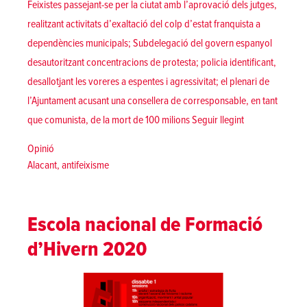
Feixistes passejant-se per la ciutat amb l’aprovació dels jutges,
realitzant activitats d’exaltació del colp d’estat franquista a
dependències municipals; Subdelegació del govern espanyol
desautoritzant concentracions de protesta; policia identificant,
desallotjant les voreres a espentes i agressivitat; el plenari de
l’Ajuntament acusant una consellera de corresponsable, en tant
«Sense novetats
que comunista, de la mort de 100 milions
Seguir llegint
Posted in
Opinió
Tags:
Alacant
,
antifeixisme
Escola nacional de Formació
d’Hivern 2020