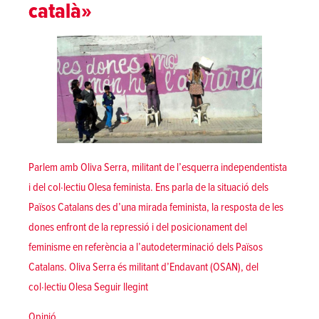
català»
Parlem amb Oliva Serra, militant de l’esquerra independentista
i del col·lectiu Olesa feminista. Ens parla de la situació dels
Països Catalans des d’una mirada feminista, la resposta de les
dones enfront de la repressió i del posicionament del
feminisme en referència a l’autodeterminació dels Països
Catalans. Oliva Serra és militant d’Endavant (OSAN), del
««El feminisme ha de lluitar contra l’opres
col·lectiu Olesa
Seguir llegint
Posted in
Opinió