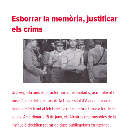
Esborrar la memòria, justificar
els crims
Una vegada més el caràcter poruc, espantadís, acomplexat i
pusil·lànime dels gestors de la Universitat d’Alacant quan es
tracta de fer front al feixisme i la desmemòria torna a fer de les
seues. Ahir, dimarts 18 de juny, els il·lustres responsables de la
institució decidien retirar de dues publicacions en internet