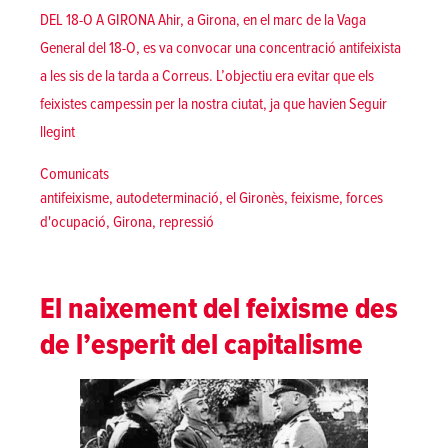
DEL 18-O A GIRONA Ahir, a Girona, en el marc de la Vaga
General del 18-O, es va convocar una concentració antifeixista
a les sis de la tarda a Correus. L’objectiu era evitar que els
feixistes campessin per la nostra ciutat, ja que havien
Seguir
«Comunicat sobre els fets de la nit de la vaga general el 18-O a G
llegint
Posted in
Comunicats
Tags:
antifeixisme
,
autodeterminació
,
el Gironès
,
feixisme
,
forces
d'ocupació
,
Girona
,
repressió
El naixement del feixisme des
de l’esperit del capitalisme