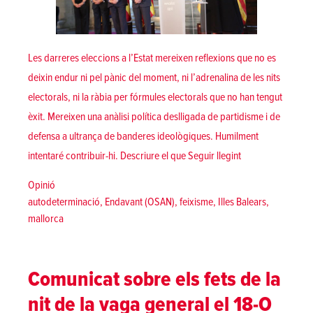
Les darreres eleccions a l’Estat mereixen reflexions que no es
deixin endur ni pel pànic del moment, ni l’adrenalina de les nits
electorals, ni la ràbia per fórmules electorals que no han tengut
èxit. Mereixen una anàlisi política deslligada de partidisme i de
defensa a ultrança de banderes ideològiques. Humilment
«Mallorca sortint 
intentaré contribuir-hi. Descriure el que
Seguir llegint
Posted in
Opinió
Tags:
autodeterminació
,
Endavant (OSAN)
,
feixisme
,
Illes Balears
,
mallorca
Comunicat sobre els fets de la
nit de la vaga general el 18-O