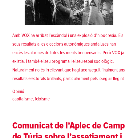
Amb VOX ha arribat l’escàndol i una explosió d’hipocresia. Els
seus resultats a les eleccions autonòmiques andaluses han
encès les alarmes de totes les ments benpensants. Però VOX ja
existia. I també el seu programa i el seu espai sociològic.
Naturalment no és irrellevant que hagi aconseguit finalment uns
«El naix
resultats electorals brillants, particularment pels i
Seguir llegint
Posted in
Opinió
Tags:
capitalisme
,
feixisme
Comunicat de l’Aplec de Camp
de Túria sobre l’assetjament i