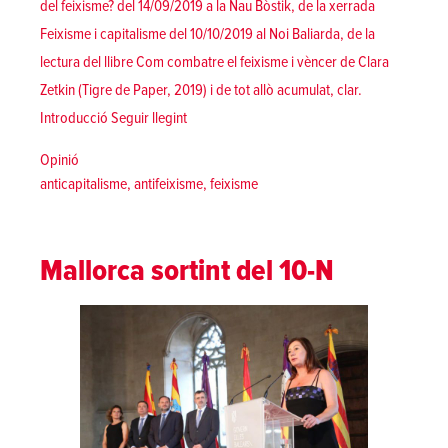
del feixisme? del 14/09/2019 a la Nau Bòstik, de la xerrada
Feixisme i capitalisme del 10/10/2019 al Noi Baliarda, de la
lectura del llibre Com combatre el feixisme i vèncer de Clara
Zetkin (Tigre de Paper, 2019) i de tot allò acumulat, clar.
«Amb la vida digna al centre per combatre el
Introducció
Seguir llegint
Posted in
Opinió
Tags:
anticapitalisme
,
antifeixisme
,
feixisme
Mallorca sortint del 10-N