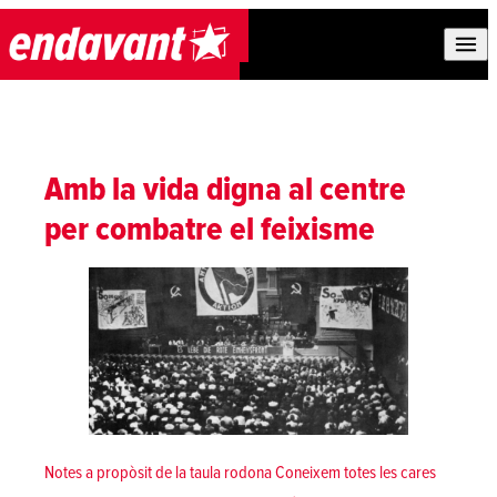
Skip to content
Amb la vida digna al centre
per combatre el feixisme
Notes a propòsit de la taula rodona Coneixem totes les cares