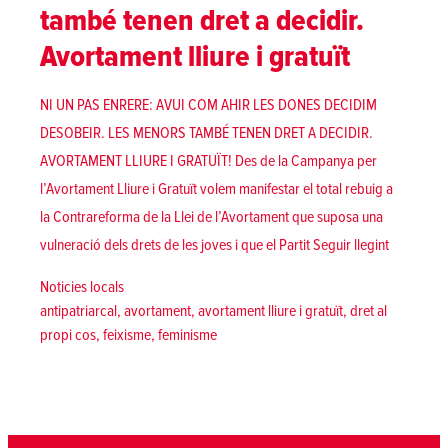
també tenen dret a decidir.
Avortament lliure i gratuït
NI UN PAS ENRERE: AVUI COM AHIR LES DONES DECIDIM
DESOBEIR. LES MENORS TAMBÉ TENEN DRET A DECIDIR.
AVORTAMENT LLIURE I GRATUÏT! Des de la Campanya per
l’Avortament Lliure i Gratuït volem manifestar el total rebuig a
la Contrareforma de la Llei de l’Avortament que suposa una
«Avui com 
vulneració dels drets de les joves i que el Partit
Seguir llegint
Posted in
Noticies locals
Tags:
antipatriarcal
,
avortament
,
avortament lliure i gratuït
,
dret al
propi cos
,
feixisme
,
feminisme