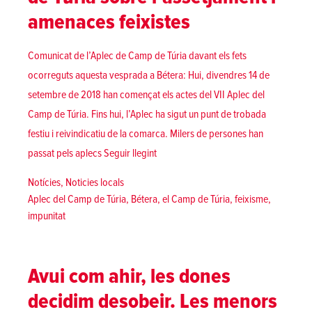
amenaces feixistes
Comunicat de l’Aplec de Camp de Túria davant els fets
ocorreguts aquesta vesprada a Bétera: Hui, divendres 14 de
setembre de 2018 han començat els actes del VII Aplec del
Camp de Túria. Fins hui, l’Aplec ha sigut un punt de trobada
festiu i reivindicatiu de la comarca. Milers de persones han
«Comunicat de l’Aplec de Camp de Túri
passat pels aplecs
Seguir llegint
Posted in
Notícies
,
Noticies locals
Tags:
Aplec del Camp de Túria
,
Bétera
,
el Camp de Túria
,
feixisme
,
impunitat
Avui com ahir, les dones
decidim desobeir. Les menors