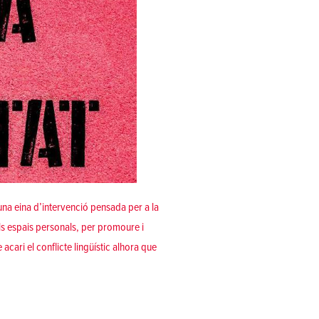
una eina d’intervenció pensada per a la
ls espais personals, per promoure i
acari el conflicte lingüístic alhora que