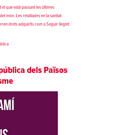
t el que està passant les últimes
del món. Les retallades en la sanitat
«Retallar la sanitat mata»
rren drets adquirits com a
Seguir llegint
ública
pública dels Països
isme