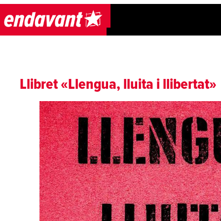
Skip to content
Llibret «Llengua, lluita i llibertat»