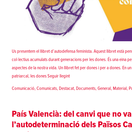
Us presentem el llibret d’autodefensa feminista. Aquest llibret està pe
col·lectius acumulats durant generacions per les dones. És una eina per
aspectes de la nostra vida. Un llibret fet per dones i per a dones. En un
«[Llibret] Autodefensa feminista com a
patriarcal, les dones
Seguir llegint
Posted in
Comunicació
,
Comunicats
,
Destacat
,
Documents
,
General
,
Material
,
P
País Valencià: del canvi que no va
l’autodeterminació dels Països C