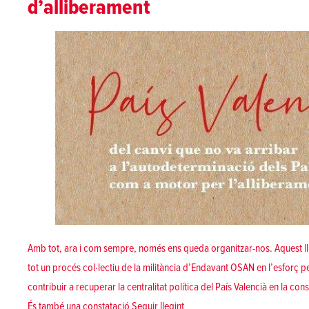
d’alliberament
Amb tot, ara i com sempre, només ens queda organitzar-nos. Aquest ll
tot un procés col·lectiu de la militància d’Endavant OSAN en l’esforç pe
contribuir a recuperar la centralitat política del País Valencià en la co
«País Valencià: del canvi que n
És també una constatació
Seguir llegint