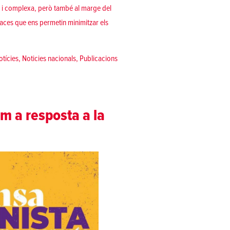
a i complexa, però també al marge del
icaces que ens permetin minimitzar els
 la guerra a Ucraïna»
otícies
,
Noticies nacionals
,
Publicacions
m a resposta a la