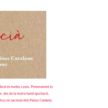
ibret és moltes coses. Primerament és
r, des de la nostra humil aportació,
nstrucció nacional dels Països Catalans.
o va arribar a l’autodeterminació dels Països Catalans com a motor d’allibera