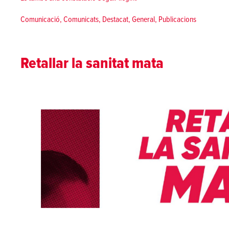
Posted in
Comunicació
,
Comunicats
,
Destacat
,
General
,
Publicacions
Retallar la sanitat mata