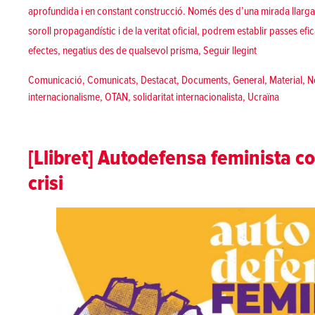
aprofundida i en constant construcció. Només des d’una mirada llarg
soroll propagandístic i de la veritat oficial, podrem establir passes ef
«Informe sobre
efectes, negatius des de qualsevol prisma,
Seguir llegint
Posted in
Comunicació
,
Comunicats
,
Destacat
,
Documents
,
General
,
Material
,
N
Tags:
internacionalisme
,
OTAN
,
solidaritat internacionalista
,
Ucraïna
[Llibret] Autodefensa feminista co
crisi