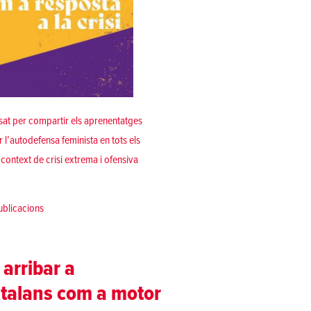
nsat per compartir els aprenentatges
 l’autodefensa feminista en tots els
 context de crisi extrema i ofensiva
 resposta a la crisi»
ublicacions
 arribar a
atalans com a motor