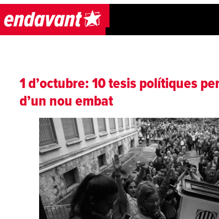
Skip to content
1 d’octubre: 10 tesis polítiques pe
d’un nou embat