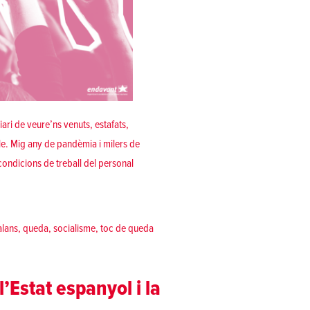
ari de veure’ns venuts, estafats,
ble. Mig any de pandèmia i milers de
 condicions de treball del personal
 de viure»
alans
,
queda
,
socialisme
,
toc de queda
Estat espanyol i la