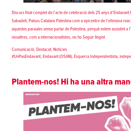
Discurs final complet de l’acte de celebració dels 25 anys d’Endavant Pat
Sabadell, Països Catalans Palestina com a epicentre de l’ofensiva re
aquestes paraules sense parlar de Palestina, perquè estem assistint a l’
«Un Pas Endavan
nosaltres, com a internacionalistes, no ho
Seguir llegint
Posted in
Comunicació
,
Destacat
,
Notícies
Tags:
#UnPasEndavant
,
Endavant (OSAN)
,
Esquerra Independentista
,
indep
Plantem-nos! Hi ha una altra man