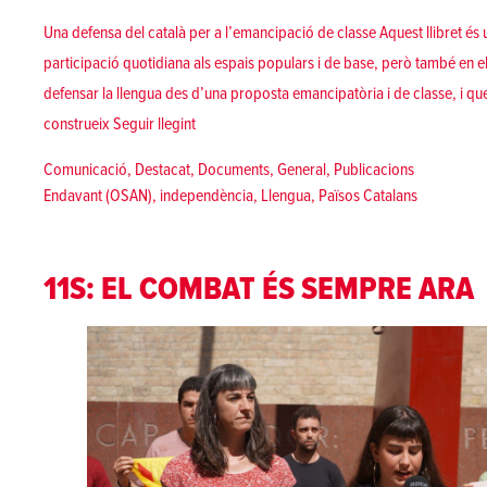
Una defensa del català per a l’emancipació de classe Aquest llibret és 
participació quotidiana als espais populars i de base, però també en e
defensar la llengua des d’una proposta emancipatòria i de classe, i que 
«Llibret «Llengua, lluita i llibertat»»
construeix
Seguir llegint
Posted in
Comunicació
,
Destacat
,
Documents
,
General
,
Publicacions
Tags:
Endavant (OSAN)
,
independència
,
Llengua
,
Països Catalans
11S: EL COMBAT ÉS SEMPRE ARA