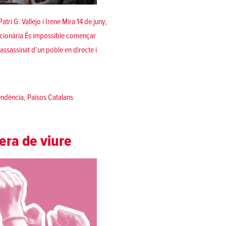
ri G. Vallejo i Irene Mira 14 de juny,
accionària És impossible començar
assassinat d’un poble en directe i
t | 25 anys al servei d’un poble»
endència
,
Països Catalans
era de viure