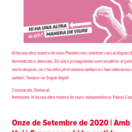
Hi ha una altra manera de viure Plantem-nos i plantem cara al disgust di
domesticats o silenciats. Els únics protagonistes som nosaltres: el po
morts després, no s’ha reforçat el sistema sanitari ni s’han millorat les
«Plantem-nos! Hi ha una altra manera
sanitari. Tampoc no
Seguir llegint
Posted in
Comunicats
,
Destacat
Tags:
feminisme
,
hi ha una altra manera de viure
,
independència
,
Països Cat
Onze de Setembre de 2020 | Amb l’