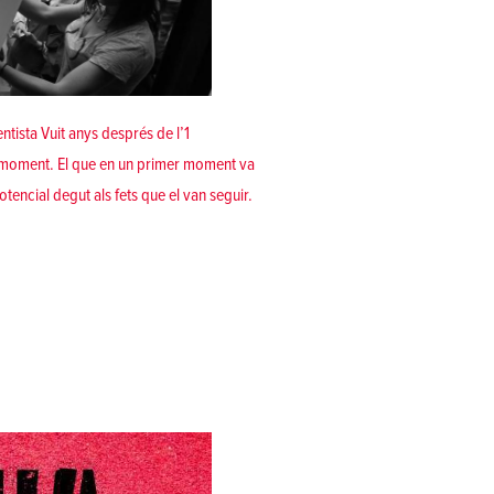
entista Vuit anys després de l’1
l moment. El que en un primer moment va
tencial degut als fets que el van seguir.
cció d’un nou embat»