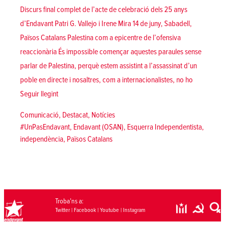
Discurs final complet de l’acte de celebració dels 25 anys
d’Endavant Patri G. Vallejo i Irene Mira 14 de juny, Sabadell,
Països Catalans Palestina com a epicentre de l’ofensiva
reaccionària És impossible començar aquestes paraules sense
parlar de Palestina, perquè estem assistint a l’assassinat d’un
poble en directe i nosaltres, com a internacionalistes, no ho
«Un Pas Endavant | 25 anys al servei d’un poble»
Seguir llegint
Posted in
Comunicació
,
Destacat
,
Notícies
Tags:
#UnPasEndavant
,
Endavant (OSAN)
,
Esquerra Independentista
,
independència
,
Països Catalans
Troba’ns a:
Twitter
|
Facebook
|
Youtube
|
Instagram