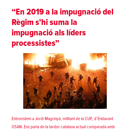
“En 2019 a la impugnació del
Règim s’hi suma la
impugnació als líders
processistes”
Entrevistem a Jordi Magrinyà, militant de la CUP, d’Endavant
OSAN. Ens parla de la tardor catalana actual comparada amb