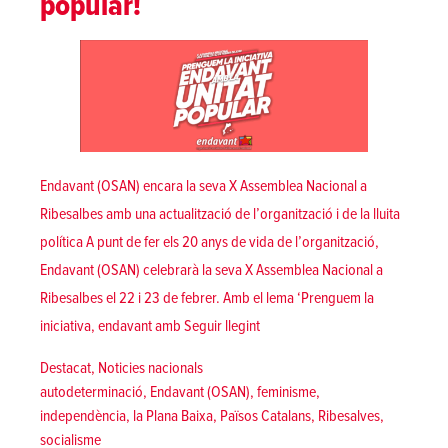
popular!
Endavant (OSAN) encara la seva X Assemblea Nacional a
Ribesalbes amb una actualització de l’organització i de la lluita
política A punt de fer els 20 anys de vida de l’organització,
Endavant (OSAN) celebrarà la seva X Assemblea Nacional a
Ribesalbes el 22 i 23 de febrer. Amb el lema ‘Prenguem la
«Prenguem la iniciativa, endavan
iniciativa, endavant amb
Seguir llegint
Posted in
Destacat
,
Noticies nacionals
Tags:
autodeterminació
,
Endavant (OSAN)
,
feminisme
,
independència
,
la Plana Baixa
,
Països Catalans
,
Ribesalves
,
socialisme