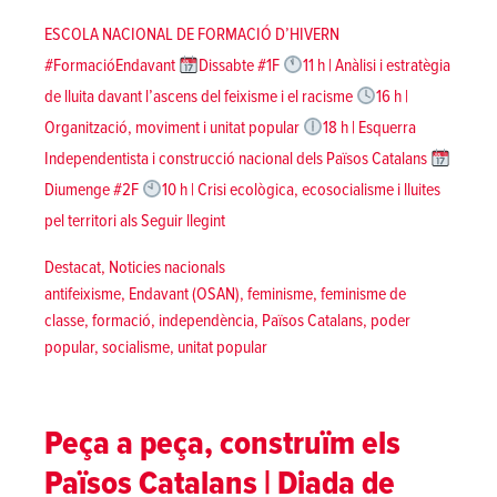
ESCOLA NACIONAL DE FORMACIÓ D’HIVERN
#FormacióEndavant
Dissabte #1F
11 h | Anàlisi i estratègia
de lluita davant l’ascens del feixisme i el racisme
16 h |
Organització, moviment i unitat popular
18 h | Esquerra
Independentista i construcció nacional dels Països Catalans
Diumenge #2F
10 h | Crisi ecològica, ecosocialisme i lluites
«Escola nacional de Formació d’Hivern 2
pel territori als
Seguir llegint
Posted in
Destacat
,
Noticies nacionals
Tags:
antifeixisme
,
Endavant (OSAN)
,
feminisme
,
feminisme de
classe
,
formació
,
independència
,
Països Catalans
,
poder
popular
,
socialisme
,
unitat popular
Peça a peça, construïm els
Països Catalans | Diada de