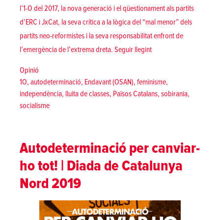
l’1-O del 2017, la nova generació i el qüestionament als partits
d’ERC i JxCat, la seva crítica a la lògica del “mal menor” dels
partits neo-reformistes i la seva responsabilitat enfront de
«“En 2019 a la impugnac
l’emergència de l’extrema dreta.
Seguir llegint
Posted in
Opinió
Tags:
1O
,
autodeterminació
,
Endavant (OSAN)
,
feminisme
,
independència
,
lluita de classes
,
Països Catalans
,
sobirania
,
socialisme
Autodeterminació per canviar-
ho tot! | Diada de Catalunya
Nord 2019