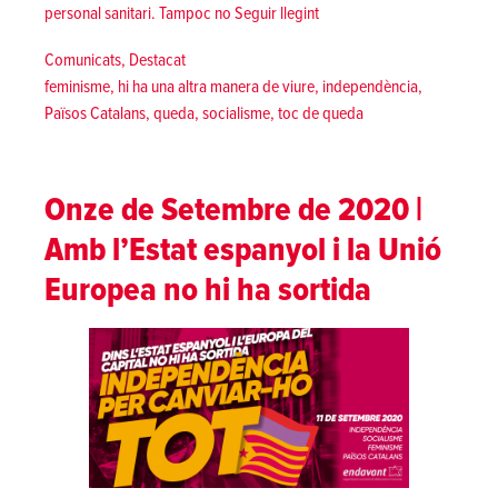
«Plantem-nos! Hi ha una alt
personal sanitari. Tampoc no
Seguir llegint
Posted in
Comunicats
,
Destacat
Tags:
feminisme
,
hi ha una altra manera de viure
,
independència
,
Països Catalans
,
queda
,
socialisme
,
toc de queda
Onze de Setembre de 2020 |
Amb l’Estat espanyol i la Unió
Europea no hi ha sortida