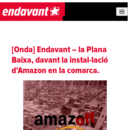
Skip to content
[Onda] Endavant – la Plana
Baixa, davant la instal·lació
d’Amazon en la comarca.