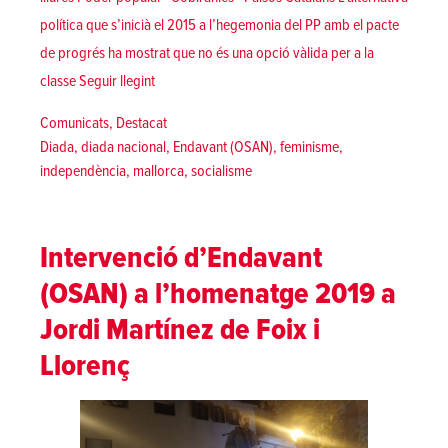
política que s’inicià el 2015 a l’hegemonia del PP amb el pacte
de progrés ha mostrat que no és una opció vàlida per a la
«Cap govern autonòmic no ens farà lliures! | Diad
classe
Seguir llegint
Posted in
Comunicats
,
Destacat
Tags:
Diada
,
diada nacional
,
Endavant (OSAN)
,
feminisme
,
independència
,
mallorca
,
socialisme
Intervenció d’Endavant
(OSAN) a l’homenatge 2019 a
Jordi Martínez de Foix i
Llorenç