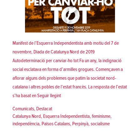
Manifest de l’Esquerra Independentista amb motiu del 7 de
novembre, Diada de Catalunya Nord de 2019
Autodeterminació per canviar-ho tot Fa un any, la indignació
social esclatava en forma d’armilles grogues. Començaven a
aflorar alguns dels problemes que patim la societat nord-
catalana i altres pobles de l’estat francès. La resposta de l’estat
«Autodeterminació per canviar-ho tot! | Di
s’ha basat en
Seguir llegint
Posted in
Comunicats
,
Destacat
Tags:
Catalunya Nord
,
Esquerra Independentista
,
feminisme
,
independència
,
Països Catalans
,
Perpinyà
,
socialisme