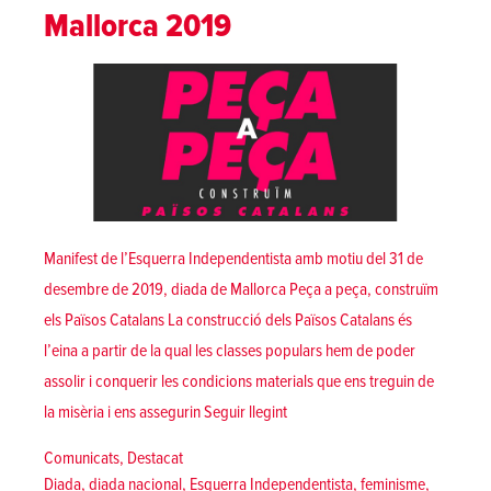
Mallorca 2019
Manifest de l’Esquerra Independentista amb motiu del 31 de
desembre de 2019, diada de Mallorca Peça a peça, construïm
els Països Catalans La construcció dels Països Catalans és
l’eina a partir de la qual les classes populars hem de poder
assolir i conquerir les condicions materials que ens treguin de
«Peça a peça, construïm els Paï
la misèria i ens assegurin
Seguir llegint
Posted in
Comunicats
,
Destacat
Tags:
Diada
,
diada nacional
,
Esquerra Independentista
,
feminisme
,