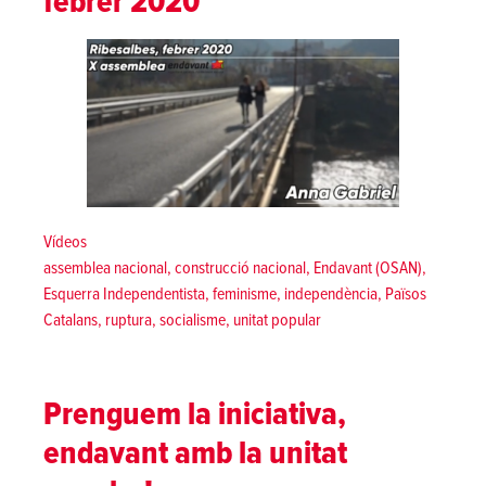
febrer 2020
Posted in
Vídeos
Tags:
assemblea nacional
,
construcció nacional
,
Endavant (OSAN)
,
Esquerra Independentista
,
feminisme
,
independència
,
Països
Catalans
,
ruptura
,
socialisme
,
unitat popular
Prenguem la iniciativa,
endavant amb la unitat