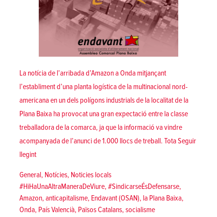
La notícia de l’arribada d’Amazon a Onda mitjançant
l’establiment d’una planta logística de la multinacional nord-
americana en un dels polígons industrials de la localitat de la
Plana Baixa ha provocat una gran expectació entre la classe
treballadora de la comarca, ja que la informació va vindre
acompanyada de l’anunci de 1.000 llocs de treball. Tota
Seguir
«[Onda] Endavant – la Plana Baixa, davant la instal·lació d’Amaz
llegint
Posted in
General
,
Notícies
,
Noticies locals
Tags:
#HiHaUnaAltraManeraDeViure
,
#SindicarseÉsDefensarse
,
Amazon
,
anticapitalisme
,
Endavant (OSAN)
,
la Plana Baixa
,
Onda
,
País Valencià
,
Països Catalans
,
socialisme