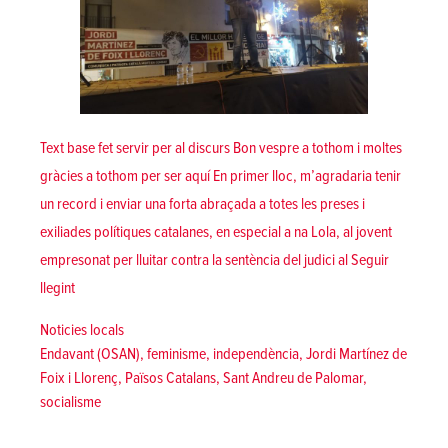
Text base fet servir per al discurs Bon vespre a tothom i moltes
gràcies a tothom per ser aquí En primer lloc, m’agradaria tenir
un record i enviar una forta abraçada a totes les preses i
exiliades polítiques catalanes, en especial a na Lola, al jovent
empresonat per lluitar contra la sentència del judici al
Seguir
«Intervenció d’Endavant (OSAN) a l’homenatge 2019 a Jordi Mart
llegint
Posted in
Noticies locals
Tags:
Endavant (OSAN)
,
feminisme
,
independència
,
Jordi Martínez de
Foix i Llorenç
,
Països Catalans
,
Sant Andreu de Palomar
,
socialisme