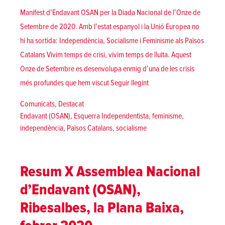
Manifest d’Endavant OSAN per la Diada Nacional de l’Onze de
Setembre de 2020. Amb l’estat espanyol i la Unió Europea no
hi ha sortida: Independència, Socialisme i Feminisme als Països
Catalans Vivim temps de crisi, vivim temps de lluita. Aquest
Onze de Setembre es desenvolupa enmig d’una de les crisis
«Onze de Setembre de 2020
més profundes que hem viscut
Seguir llegint
Posted in
Comunicats
,
Destacat
Tags:
Endavant (OSAN)
,
Esquerra Independentista
,
feminisme
,
independència
,
Països Catalans
,
socialisme
Resum X Assemblea Nacional
d’Endavant (OSAN),
Ribesalbes, la Plana Baixa,