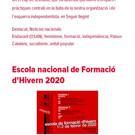
pràctiques centrals en la lluita de la nostra organització i de
«Èxit d’assistència i parti
l’esquerra independentista, en
Seguir llegint
Posted in
Destacat
,
Noticies nacionals
Tags:
Endavant (OSAN)
,
feminisme
,
formació
,
independència
,
Països
Catalans
,
socialisme
,
unitat popular
Escola nacional de Formació
d’Hivern 2020