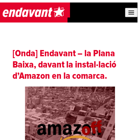
Skip to content
[Onda] Endavant – la Plana
Baixa, davant la instal·lació
d’Amazon en la comarca.