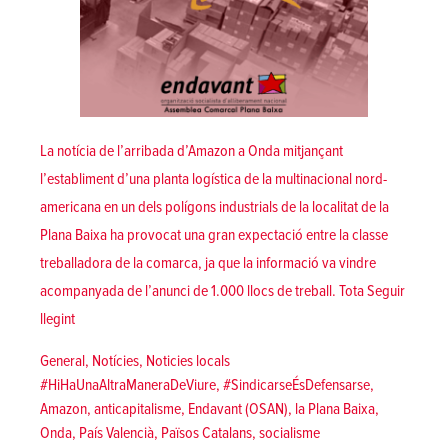
La notícia de l’arribada d’Amazon a Onda mitjançant
l’establiment d’una planta logística de la multinacional nord-
americana en un dels polígons industrials de la localitat de la
Plana Baixa ha provocat una gran expectació entre la classe
treballadora de la comarca, ja que la informació va vindre
acompanyada de l’anunci de 1.000 llocs de treball. Tota
Seguir
«[Onda] Endavant – la Plana Baixa, davant la instal·lació d’Amaz
llegint
Posted in
General
,
Notícies
,
Noticies locals
Tags:
#HiHaUnaAltraManeraDeViure
,
#SindicarseÉsDefensarse
,
Amazon
,
anticapitalisme
,
Endavant (OSAN)
,
la Plana Baixa
,
Onda
,
País Valencià
,
Països Catalans
,
socialisme