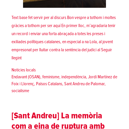
Text base fet servir per al discurs Bon vespre a tothom i moltes
gràcies a tothom per ser aquí En primer lloc, m’agradaria tenir
un record i enviar una forta abraçada a totes les preses i
exiliades polítiques catalanes, en especial a na Lola, al jovent
empresonat per lluitar contra la sentència del judici al
Seguir
«Intervenció d’Endavant (OSAN) a l’homenatge 2019 a Jordi Mart
llegint
Posted in
Noticies locals
Tags:
Endavant (OSAN)
,
feminisme
,
independència
,
Jordi Martínez de
Foix i Llorenç
,
Països Catalans
,
Sant Andreu de Palomar
,
socialisme
[Sant Andreu] La memòria
com a eina de ruptura amb