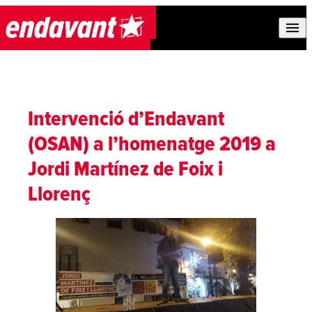
Skip to content
Intervenció d’Endavant
(OSAN) a l’homenatge 2019 a
Jordi Martínez de Foix i
Llorenç