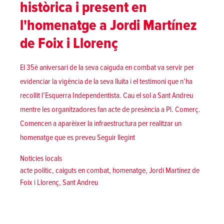
històrica i present en
l'homenatge a Jordi Martínez
de Foix i Llorenç
El 35è aniversari de la seva caiguda en combat va servir per
evidenciar la vigència de la seva lluita i el testimoni que n’ha
recollit l’Esquerra Independentista. Cau el sol a Sant Andreu
mentre les organitzadores fan acte de presència a Pl. Comerç.
Comencen a aparèixer la infraestructura per realitzar un
«Emotivitat, força i lluita hist
homenatge que es preveu
Seguir llegint
Posted in
Noticies locals
Tags:
acte polític
,
caiguts en combat
,
homenatge
,
Jordi Martínez de
Foix i Llorenç
,
Sant Andreu