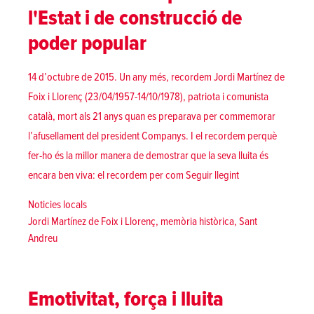
l'Estat i de construcció de
poder popular
14 d’octubre de 2015. Un any més, recordem Jordi Martínez de
Foix i Llorenç (23/04/1957-14/10/1978), patriota i comunista
català, mort als 21 anys quan es preparava per commemorar
l’afusellament del president Companys. I el recordem perquè
fer-ho és la millor manera de demostrar que la seva lluita és
«[Sant Andreu] La 
encara ben viva: el recordem per com
Seguir llegint
Posted in
Noticies locals
Tags:
Jordi Martínez de Foix i Llorenç
,
memòria històrica
,
Sant
Andreu
Emotivitat, força i lluita