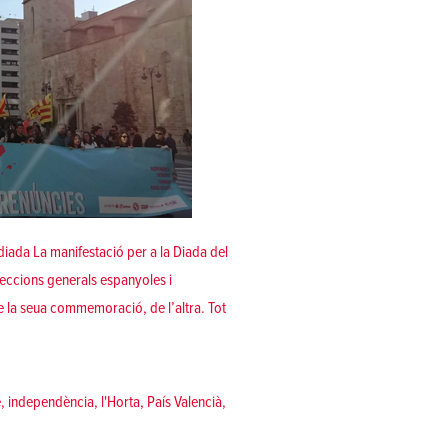
diada La manifestació per a la Diada del
leccions generals espanyoles i
 la seua commemoració, de l’altra. Tot
úncies des dels carrers»
e
,
independència
,
l'Horta
,
País Valencià
,