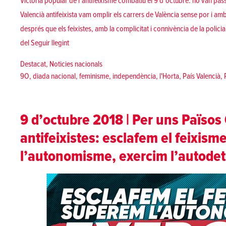
Victòria popular de l’antifeixisme combatiu el 9 d’octubre: no van pas
Valencià antifeixista vam omplir els carrers de València sense por i amb
després que els feixistes, amb la complicitat i connivència de la polici
«Omplim els carrers antifeixistes per exercir l’autode
del
Seguir llegint
Posted in
Destacat
,
Noticies nacionals
Tags:
9O
,
diada nacional
,
feminisme
,
independència
,
l'Horta
,
País Valencià
,
9 d’octubre 2018 | Per uns Països
antifeixistes: esclafem el feixis
l’autonomisme, exercim l’autode