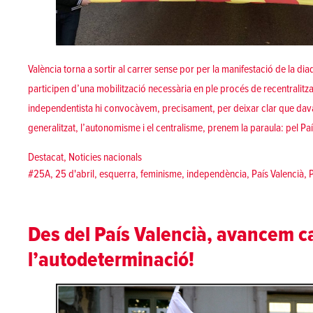
València torna a sortir al carrer sense por per la manifestació de la di
participen d’una mobilització necessària en ple procés de recentralitz
independentista hi convocàvem, precisament, per deixar clar que dava
generalitzat, l’autonomisme i el centralisme, prenem la paraula: pel Pa
Posted in
Destacat
,
Noticies nacionals
Tags:
#25A
,
25 d'abril
,
esquerra
,
feminisme
,
independència
,
País Valencià
,
Des del País Valencià, avancem ca
l’autodeterminació!