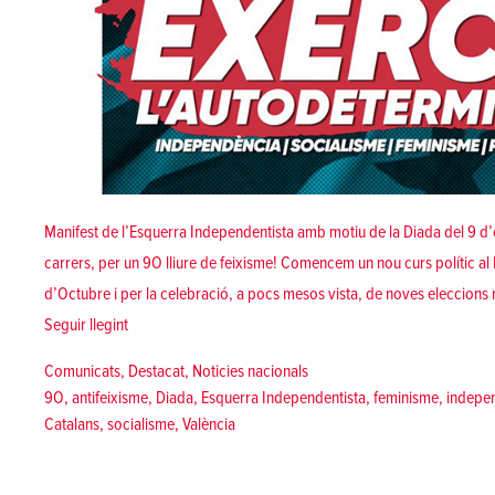
Manifest de l’Esquerra Independentista amb motiu de la Diada del 9 d
carrers, per un 9O lliure de feixisme! Comencem un nou curs polític al 
d’Octubre i per la celebració, a pocs mesos vista, de noves eleccions
«9 d’octubre 2018 | Per uns Països Catalans antifeixistes
Seguir llegint
Posted in
Comunicats
,
Destacat
,
Noticies nacionals
Tags:
9O
,
antifeixisme
,
Diada
,
Esquerra Independentista
,
feminisme
,
indepe
Catalans
,
socialisme
,
València