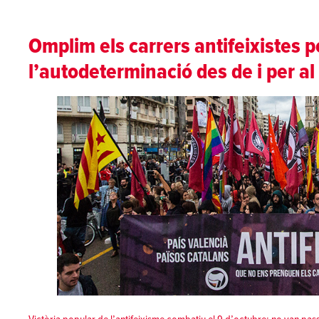
Omplim els carrers antifeixistes p
l’autodeterminació des de i per al