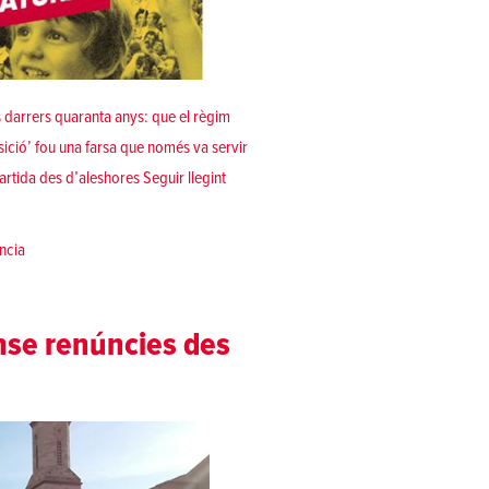
ls darrers quaranta anys: que el règim
sició’ fou una farsa que només va servir
«Espanya, capitalisme i patriarcat, eixa 
partida des d’aleshores
Seguir llegint
ncia
nse renúncies des