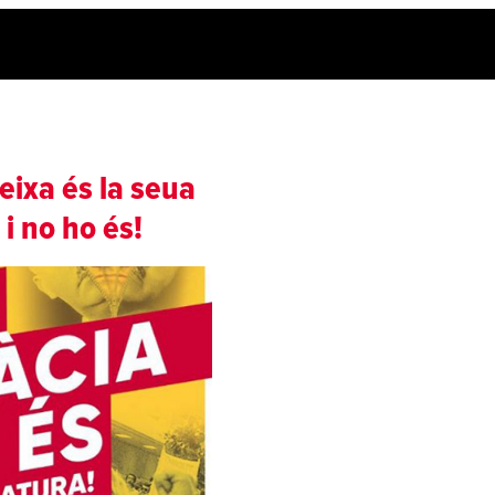
 eixa és la seua
i no ho és!