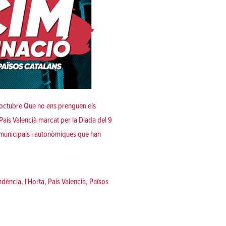
’octubre Que no ens prenguen els
País Valencià marcat per la Diada del 9
 municipals i autonòmiques que han
: esclafem el feixisme, superem l’autonomisme, exercim l’autodeterminació!»
ndència
,
l'Horta
,
País Valencià
,
Països