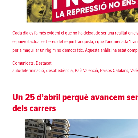
Cada dia es fa més evident el que no ha deixat de ser una realitat en e
espanyol actual és hereu del règim franquista, i que l’anomenada ‘tran
per a maquillar un règim no democràtic. Aquesta anàlisi ha estat com
Posted in
Comunicats
,
Destacat
Tags:
autodeterminació
,
desobediència
,
País Valencià
,
Països Catalans
,
Valè
Un 25 d’abril perquè avancem se
dels carrers