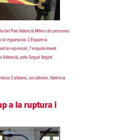
ada del País Valencià Milers de persones
ació espanyola. L’Esquerra
nt la repressió, l’empobriment
«València torna a sortir al carrer per la manifesta
ís Valencià, pels
Seguir llegint
Països Catalans
,
socialisme
,
València
p a la ruptura i