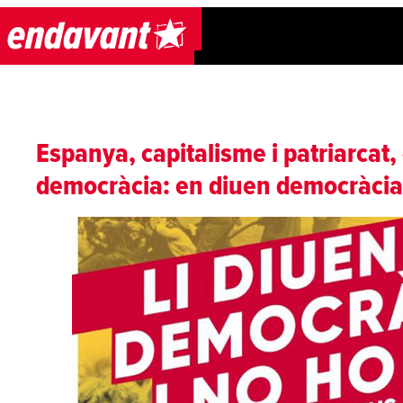
Skip to content
Espanya, capitalisme i patriarcat,
democràcia: en diuen democràcia 