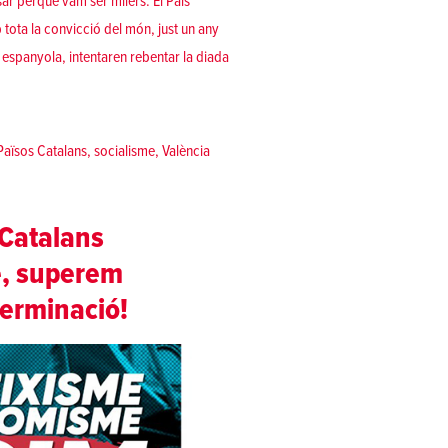
sar perquè vam ser milers. El País
 tota la convicció del món, just un any
a espanyola, intentaren rebentar la diada
terminació des de i per al poble»
Països Catalans
,
socialisme
,
València
 Catalans
me, superem
terminació!