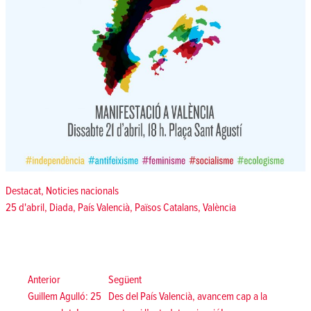
Posted in
Destacat
,
Noticies nacionals
Tags:
25 d'abril
,
Diada
,
País Valencià
,
Països Catalans
,
València
Navegació
d'entrades
Anterior:
Següent:
Anterior
Següent
Guillem Agulló: 25
Des del País Valencià, avancem cap a la