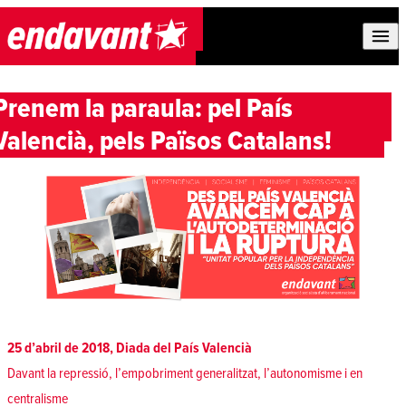
Skip to content
Prenem la paraula: pel País
Valencià, pels Països Catalans!
25 d’abril de 2018, Diada del País Valencià
Davant la repressió, l’empobriment generalitzat, l’autonomisme i en
centralisme