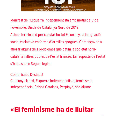
Manifest de l’Esquerra Independentista amb motiu del 7 de
novembre, Diada de Catalunya Nord de 2019
Autodeterminació per canviar-ho tot Fa un any, la indignació
social esclatava en forma d’armilles grogues. Començaven a
aflorar alguns dels problemes que patim la societat nord-
catalana i altres pobles de l’estat francès. La resposta de l’estat
«Autodeterminació per canviar-ho tot! | Di
s’ha basat en
Seguir llegint
Posted in
Comunicats
,
Destacat
Tags:
Catalunya Nord
,
Esquerra Independentista
,
feminisme
,
independència
,
Països Catalans
,
Perpinyà
,
socialisme
«El feminisme ha de lluitar