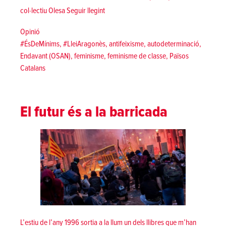
««El feminisme ha de lluitar contra l’opres
col·lectiu Olesa
Seguir llegint
Posted in
Opinió
Tags:
#ÉsDeMínims
,
#LleiAragonès
,
antifeixisme
,
autodeterminació
,
Endavant (OSAN)
,
feminisme
,
feminisme de classe
,
Països
Catalans
El futur és a la barricada
L’estiu de l’any 1996 sortia a la llum un dels llibres que m’han