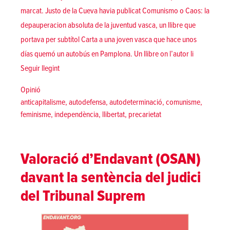
marcat. Justo de la Cueva havia publicat Comunismo o Caos: la
depauperacion absoluta de la juventud vasca, un llibre que
portava per subtítol Carta a una joven vasca que hace unos
días quemó un autobús en Pamplona. Un llibre on l’autor li
«El futur és a la barricada»
Seguir llegint
Posted in
Opinió
Tags:
anticapitalisme
,
autodefensa
,
autodeterminació
,
comunisme
,
feminisme
,
independència
,
llibertat
,
precarietat
Valoració d’Endavant (OSAN)
davant la sentència del judici
del Tribunal Suprem