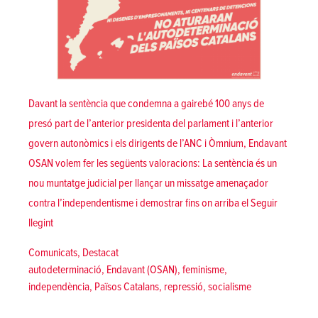
Davant la sentència que condemna a gairebé 100 anys de
presó part de l’anterior presidenta del parlament i l’anterior
govern autonòmics i els dirigents de l’ANC i Òmnium, Endavant
OSAN volem fer les següents valoracions: La sentència és un
nou muntatge judicial per llançar un missatge amenaçador
contra l’independentisme i demostrar fins on arriba el
Seguir
«Valoració d’Endavant (OSAN) davant la sentència del judici del
llegint
Posted in
Comunicats
,
Destacat
Tags:
autodeterminació
,
Endavant (OSAN)
,
feminisme
,
independència
,
Països Catalans
,
repressió
,
socialisme