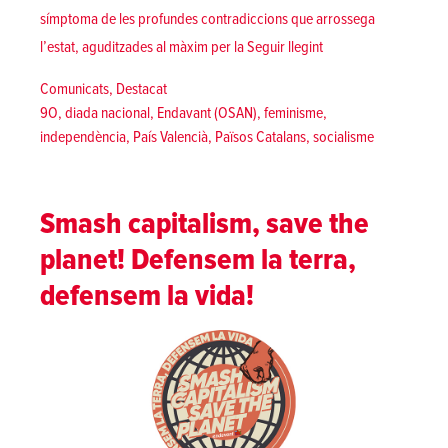
símptoma de les profundes contradiccions que arrossega
«9 d’octubre de 2019 
l’estat, aguditzades al màxim per la
Seguir llegint
Posted in
Comunicats
,
Destacat
Tags:
9O
,
diada nacional
,
Endavant (OSAN)
,
feminisme
,
independència
,
País Valencià
,
Països Catalans
,
socialisme
Smash capitalism, save the
planet! Defensem la terra,
defensem la vida!