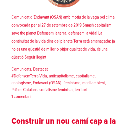
Comunicat d’Endavant (OSAN) amb motiu de la vaga pel clima
convocada per al 27 de setembre de 2019 Smash capitalism,
save the planet Defensem la terra, defensem la vida! La
continuïtat de la vida dins del planeta Terra està amenaçada: ja
no és una qüestió de millor o pitjor qualitat de vida, és una
«Smash capitalism, save the planet! Defensem la t
qüestió
Seguir llegint
Posted in
Comunicats
,
Destacat
Tags:
#DefensemTerraiVida
,
anticapitalisme
,
capitalisme
,
ecologisme
,
Endavant (OSAN)
,
feminisme
,
medi ambient
,
Països Catalans
,
socialisme feminista
,
territori
a
1 comentari
Smash
capitalism,
save
Construir un nou camí cap a la
the