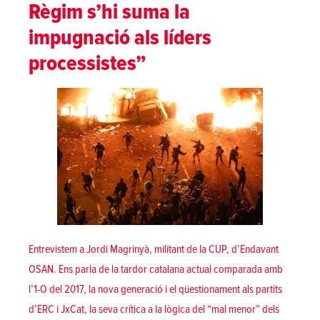
Règim s’hi suma la
impugnació als líders
processistes”
Entrevistem a Jordi Magrinyà, militant de la CUP, d’Endavant
OSAN. Ens parla de la tardor catalana actual comparada amb
l’1-O del 2017, la nova generació i el qüestionament als partits
d’ERC i JxCat, la seva crítica a la lògica del “mal menor” dels