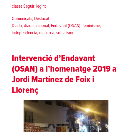
«Cap govern autonòmic no ens farà lliures! | Diad
classe
Seguir llegint
Posted in
Comunicats
,
Destacat
Tags:
Diada
,
diada nacional
,
Endavant (OSAN)
,
feminisme
,
independència
,
mallorca
,
socialisme
Intervenció d’Endavant
(OSAN) a l’homenatge 2019 a
Jordi Martínez de Foix i
Llorenç