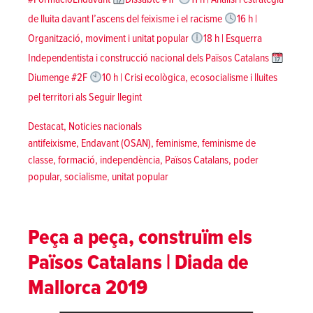
de lluita davant l’ascens del feixisme i el racisme
16 h |
Organització, moviment i unitat popular
18 h | Esquerra
Independentista i construcció nacional dels Països Catalans
Diumenge #2F
10 h | Crisi ecològica, ecosocialisme i lluites
«Escola nacional de Formació d’Hivern 2
pel territori als
Seguir llegint
Posted in
Destacat
,
Noticies nacionals
Tags:
antifeixisme
,
Endavant (OSAN)
,
feminisme
,
feminisme de
classe
,
formació
,
independència
,
Països Catalans
,
poder
popular
,
socialisme
,
unitat popular
Peça a peça, construïm els
Països Catalans | Diada de
Mallorca 2019