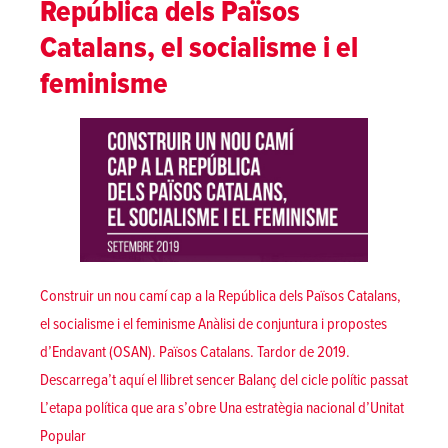
República dels Països
planet!
Defensem
Catalans, el socialisme i el
la
feminisme
terra,
defensem
la
vida!
Construir un nou camí cap a la República dels Països Catalans,
el socialisme i el feminisme Anàlisi de conjuntura i propostes
d’Endavant (OSAN). Països Catalans. Tardor de 2019.
Descarrega’t aquí el llibret sencer Balanç del cicle polític passat
L’etapa política que ara s’obre Una estratègia nacional d’Unitat
Popular