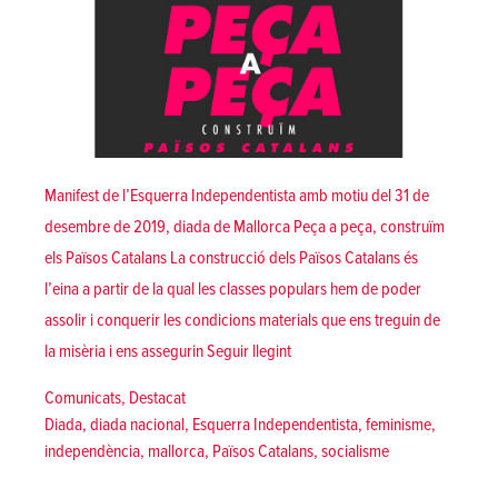
Manifest de l’Esquerra Independentista amb motiu del 31 de
desembre de 2019, diada de Mallorca Peça a peça, construïm
els Països Catalans La construcció dels Països Catalans és
l’eina a partir de la qual les classes populars hem de poder
assolir i conquerir les condicions materials que ens treguin de
«Peça a peça, construïm els Paï
la misèria i ens assegurin
Seguir llegint
Posted in
Comunicats
,
Destacat
Tags:
Diada
,
diada nacional
,
Esquerra Independentista
,
feminisme
,
independència
,
mallorca
,
Països Catalans
,
socialisme