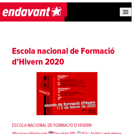
Skip to content
Escola nacional de Formació
d’Hivern 2020
ESCOLA NACIONAL DE FORMACIÓ D’HIVERN
#FormacióEndavant
Dissabte #1F
11 h | Anàlisi i estratègia