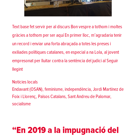
Text base fet servir per al discurs Bon vespre a tothom i moltes
gràcies a tothom per ser aquí En primer lloc, m’agradaria tenir
un record i enviar una forta abraçada a totes les preses i
exiliades polítiques catalanes, en especial a na Lola, al jovent
empresonat per lluitar contra la sentència del judici al
Seguir
«Intervenció d’Endavant (OSAN) a l’homenatge 2019 a Jordi Mart
llegint
Posted in
Noticies locals
Tags:
Endavant (OSAN)
,
feminisme
,
independència
,
Jordi Martínez de
Foix i Llorenç
,
Països Catalans
,
Sant Andreu de Palomar
,
socialisme
“En 2019 a la impugnació del