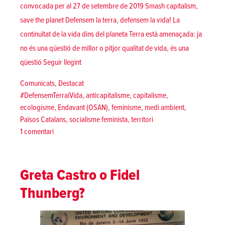
convocada per al 27 de setembre de 2019 Smash capitalism,
save the planet Defensem la terra, defensem la vida! La
continuïtat de la vida dins del planeta Terra està amenaçada: ja
no és una qüestió de millor o pitjor qualitat de vida, és una
«Smash capitalism, save the planet! Defensem la t
qüestió
Seguir llegint
Posted in
Comunicats
,
Destacat
Tags:
#DefensemTerraiVida
,
anticapitalisme
,
capitalisme
,
ecologisme
,
Endavant (OSAN)
,
feminisme
,
medi ambient
,
Països Catalans
,
socialisme feminista
,
territori
a
1 comentari
Smash
capitalism,
save
Greta Castro o Fidel
the
Thunberg?
planet!
Defensem
la