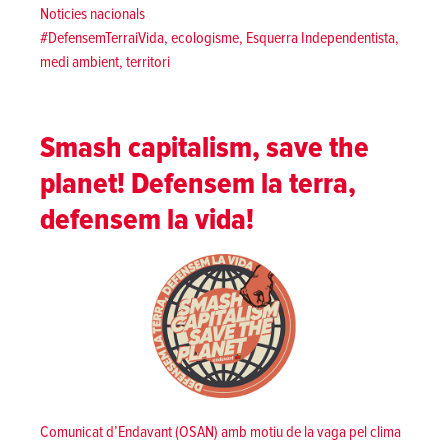
Posted in
Noticies nacionals
Tags:
#DefensemTerraiVida
,
ecologisme
,
Esquerra Independentista
,
medi ambient
,
territori
Smash capitalism, save the
planet! Defensem la terra,
defensem la vida!
Comunicat d’Endavant (OSAN) amb motiu de la vaga pel clima