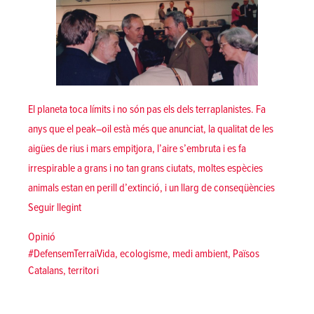
terra,
defensem
la
vida!
El planeta toca límits i no són pas els dels terraplanistes. Fa
anys que el peak–oil està més que anunciat, la qualitat de les
aigües de rius i mars empitjora, l’aire s’embruta i es fa
irrespirable a grans i no tan grans ciutats, moltes espècies
animals estan en perill d’extinció, i un llarg de conseqüències
«Greta Castro o Fidel Thunberg?»
Seguir llegint
Posted in
Opinió
Tags:
#DefensemTerraiVida
,
ecologisme
,
medi ambient
,
Països
Catalans
,
territori