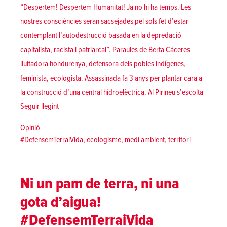
“Despertem! Despertem Humanitat! Ja no hi ha temps. Les
nostres consciències seran sacsejades pel sols fet d’estar
contemplant l’autodestrucció basada en la depredació
capitalista, racista i patriarcal”. Paraules de Berta Cáceres
lluitadora hondurenya, defensora dels pobles indígenes,
feminista, ecologista. Assassinada fa 3 anys per plantar cara a
la construcció d’una central hidroelèctrica. Al Pirineu s’escolta
«Al Pirineu i arreu: Defensar la terra, acabar amb el capit
Seguir llegint
Posted in
Opinió
Tags:
#DefensemTerraiVida
,
ecologisme
,
medi ambient
,
territori
Ni un pam de terra, ni una
gota d’aigua!
#DefensemTerraiVida