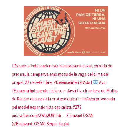
L’Esquerra Independentista hem presentat avui, en roda de
premsa, la campanya amb motiu de la vaga pel clima del
proper 27 de setembre. #DefensemTerraiVida |
Avui
l'Esquerra Independentista som davant la cimentera de Molins
de Rei per denunciar la crisi ecològica i climàtica provocada
pel model expansionista capitalista #27S
pic.twitter.com/2Wb2URffn6 — Endavant OSAN
«Ni un pam de terra, ni una gota d’a
(@Endavant_OSAN)
Seguir llegint