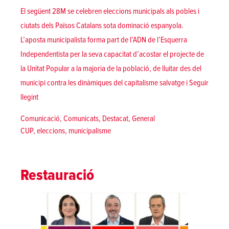
El següent 28M se celebren eleccions municipals als pobles i
ciutats dels Països Catalans sota dominació espanyola.
L’aposta municipalista forma part de l’ADN de l’Esquerra
Independentista per la seva capacitat d’acostar el projecte de
la Unitat Popular a la majoria de la població, de lluitar des del
municipi contra les dinàmiques del capitalisme salvatge i
Seguir
«28M avancem en la construcció d’un contrapoder popular des 
llegint
Posted in
Comunicació
,
Comunicats
,
Destacat
,
General
Tags:
CUP
,
eleccions
,
municipalisme
Restauració