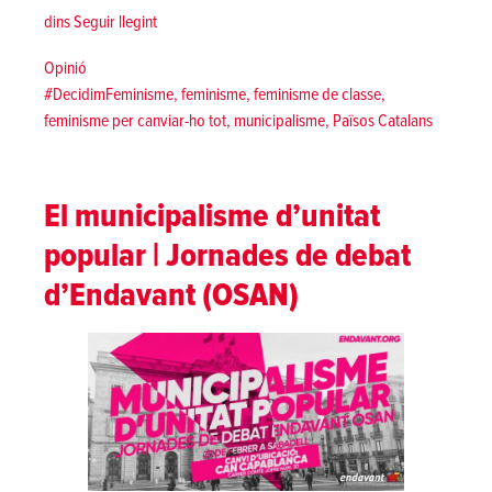
«5 raons per uns municipis feministes»
dins
Seguir llegint
Posted in
Opinió
Tags:
#DecidimFeminisme
,
feminisme
,
feminisme de classe
,
feminisme per canviar-ho tot
,
municipalisme
,
Països Catalans
El municipalisme d’unitat
popular | Jornades de debat
d’Endavant (OSAN)