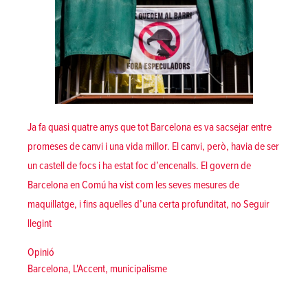
Ja fa quasi quatre anys que tot Barcelona es va sacsejar entre
promeses de canvi i una vida millor. El canvi, però, havia de ser
un castell de focs i ha estat foc d’encenalls. El govern de
Barcelona en Comú ha vist com les seves mesures de
maquillatge, i fins aquelles d’una certa profunditat, no
Seguir
«Municipalisme de mínims per a un municipi al límit»
llegint
Posted in
Opinió
Tags:
Barcelona
,
L'Accent
,
municipalisme