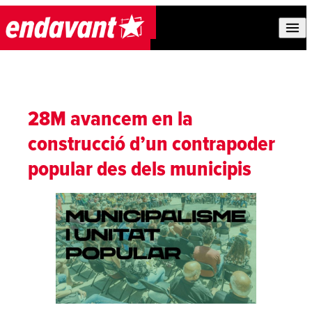
Skip to content
28M avancem en la
construcció d’un contrapoder
popular des dels municipis