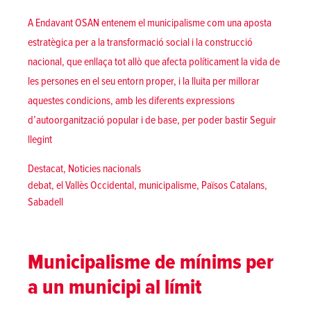
A Endavant OSAN entenem el municipalisme com una aposta
estratègica per a la transformació social i la construcció
nacional, que enllaça tot allò que afecta políticament la vida de
les persones en el seu entorn proper, i la lluita per millorar
aquestes condicions, amb les diferents expressions
d’autoorganització popular i de base, per poder bastir
Seguir
«El municipalisme d’unitat popular | Jornades de debat d’Endav
llegint
Posted in
Destacat
,
Noticies nacionals
Tags:
debat
,
el Vallès Occidental
,
municipalisme
,
Països Catalans
,
Sabadell
Municipalisme de mínims per
a un municipi al límit