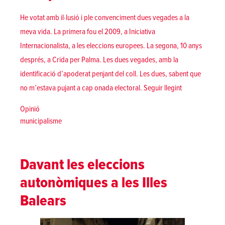
He votat amb il·lusió i ple convenciment dues vegades a la
meva vida. La primera fou el 2009, a Iniciativa
Internacionalista, a les eleccions europees. La segona, 10 anys
després, a Crida per Palma. Les dues vegades, amb la
identificació d’apoderat penjant del coll. Les dues, sabent que
«Els apoderat
no m’estava pujant a cap onada electoral.
Seguir llegint
Posted in
Opinió
Tags:
municipalisme
Davant les eleccions
autonòmiques a les Illes
Balears