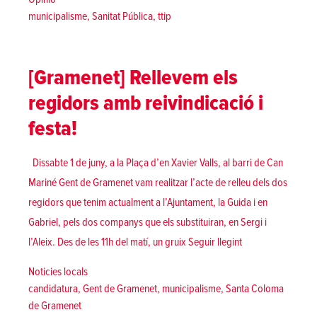
Tags:
municipalisme
,
Sanitat Pública
,
ttip
[Gramenet] Rellevem els
regidors amb reivindicació i
festa!
Dissabte 1 de juny, a la Plaça d’en Xavier Valls, al barri de Can
Mariné Gent de Gramenet vam realitzar l’acte de relleu dels dos
regidors que tenim actualment a l’Ajuntament, la Guida i en
Gabriel, pels dos companys que els substituiran, en Sergi i
«[Gramenet] Rellev
l’Aleix. Des de les 11h del matí, un gruix
Seguir llegint
Posted in
Noticies locals
Tags:
candidatura
,
Gent de Gramenet
,
municipalisme
,
Santa Coloma
de Gramenet