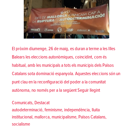
El pròxim diumenge, 26 de maig, es duran a terme a les Illes
Balears les eleccions autonòmiques, coincidint, com és
habitual, amb les municipals a tots els municipis dels Països
Catalans sota dominació espanyola. Aquestes eleccions són un
punt clau en la reconfiguració del poder a la comunitat
«Davant les eleccio
autònoma, no només per a la següent
Seguir llegint
Posted in
Comunicats
,
Destacat
Tags:
autodeterminació
,
feminisme
,
independència
,
lluita
institucional
,
mallorca
,
municipalisme
,
Països Catalans
,
socialisme