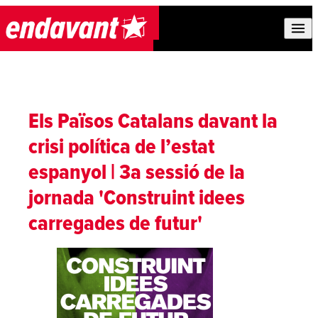
Skip to content
Els Països Catalans davant la
crisi política de l’estat
espanyol | 3a sessió de la
jornada 'Construint idees
carregades de futur'