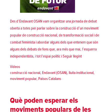
Des d’Endavant OSAN vam organitzar una jornada de debat
oberta a totes per parlar sobre la construcció d’un moviment
popular de construcció nacional, de transformació social i de
combat feminista i abordar alguns dels que entenem que són
alguns dels debats de fons que, ara més que mai, l’esquerra
«Els Països Catalans d
independentista, i tot l’espai polític i
Seguir llegint
Posted in
Vídeos
Tags:
construcció nacional
,
Endavant (OSAN)
,
lluita institucional
,
moviment popular
,
Països Catalans
Què poden esperar els
moviments populars de les