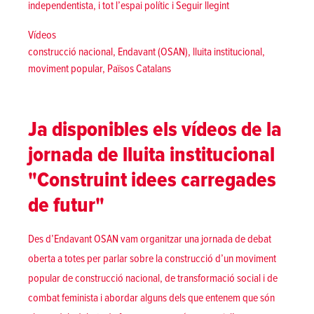
«Què poden esperar el
independentista, i tot l’espai polític i
Seguir llegint
Posted in
Vídeos
Tags:
construcció nacional
,
Endavant (OSAN)
,
lluita institucional
,
moviment popular
,
Països Catalans
Ja disponibles els vídeos de la
jornada de lluita institucional
"Construint idees carregades
de futur"
Des d’Endavant OSAN vam organitzar una jornada de debat
oberta a totes per parlar sobre la construcció d’un moviment
popular de construcció nacional, de transformació social i de
combat feminista i abordar alguns dels que entenem que són