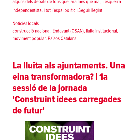
alguns dels debats de fons que, ara més que mai, l’esquerra
«Ja disponibles els v
independentista, i tot l’espai polític i
Seguir llegint
Posted in
Noticies locals
Tags:
construcció nacional
,
Endavant (OSAN)
,
lluita institucional
,
moviment popular
,
Països Catalans
La lluita als ajuntaments. Una
eina transformadora? | 1a
sessió de la jornada
'Construint idees carregades
de futur'