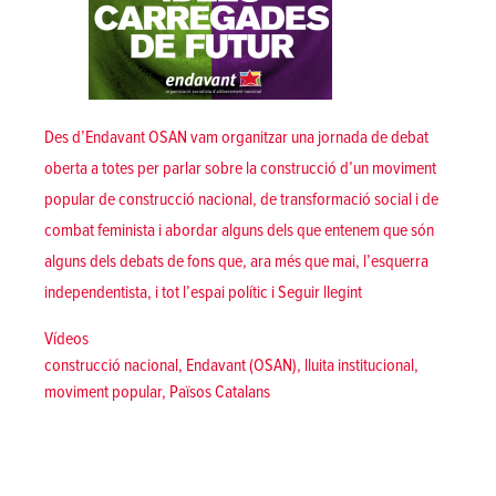
Des d’Endavant OSAN vam organitzar una jornada de debat
oberta a totes per parlar sobre la construcció d’un moviment
popular de construcció nacional, de transformació social i de
combat feminista i abordar alguns dels que entenem que són
alguns dels debats de fons que, ara més que mai, l’esquerra
«La lluita als ajunta
independentista, i tot l’espai polític i
Seguir llegint
Posted in
Vídeos
Tags:
construcció nacional
,
Endavant (OSAN)
,
lluita institucional
,
moviment popular
,
Països Catalans