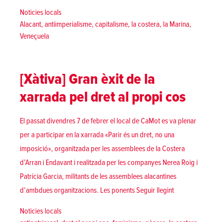
Posted in
Noticies locals
Tags:
Alacant
,
antiimperialisme
,
capitalisme
,
la costera
,
la Marina
,
Veneçuela
[Xàtiva] Gran èxit de la
xarrada pel dret al propi cos
El passat divendres 7 de febrer el local de CaMot es va plenar
per a participar en la xarrada «Parir és un dret, no una
imposició», organitzada per les assemblees de la Costera
d’Arran i Endavant i realitzada per les companyes Nerea Roig i
Patrícia Garcia, militants de les assemblees alacantines
«[Xàtiva] Gran èx
d’ambdues organitzacions. Les ponents
Seguir llegint
Posted in
Noticies locals