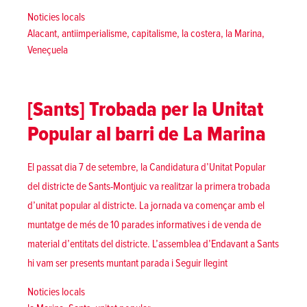
Posted in
Noticies locals
Tags:
Alacant
,
antiimperialisme
,
capitalisme
,
la costera
,
la Marina
,
Veneçuela
[Sants] Trobada per la Unitat
Popular al barri de La Marina
El passat dia 7 de setembre, la Candidatura d’Unitat Popular
del districte de Sants-Montjuic va realitzar la primera trobada
d’unitat popular al districte. La jornada va començar amb el
muntatge de més de 10 parades informatives i de venda de
material d’entitats del districte. L’assemblea d’Endavant a Sants
«[Sants] Trobada per
hi vam ser presents muntant parada i
Seguir llegint
Posted in
Noticies locals