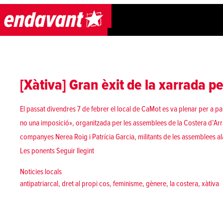
Skip to content
[Xàtiva] Gran èxit de la xarrada pe
El passat divendres 7 de febrer el local de CaMot es va plenar per a par
no una imposició», organitzada per les assemblees de la Costera d’Arra
companyes Nerea Roig i Patrícia Garcia, militants de les assemblees 
«[Xàtiva] Gran èxit de la xarrada pel dret al p
Les ponents
Seguir llegint
Posted in
Noticies locals
Tags:
antipatriarcal
,
dret al propi cos
,
feminisme
,
gènere
,
la costera
,
xàtiva