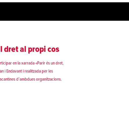
l dret al propi cos
ticipar en la xarrada «Parir és un dret,
n i Endavant i realitzada per les
alacantines d’ambdues organitzacions.
ropi cos»