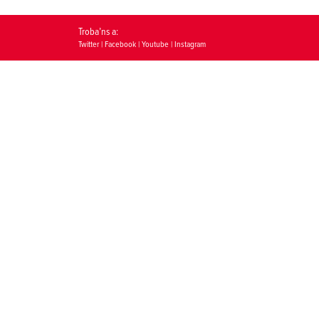
Troba’ns a:
Twitter
|
Facebook
|
Youtube
|
Instagram