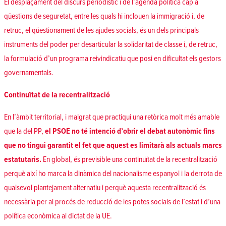
El desplaçament del discurs periodístic i de l’agenda política cap a
qüestions de seguretat, entre les quals hi inclouen la immigració i, de
retruc, el qüestionament de les ajudes socials, és un dels principals
instruments del poder per desarticular la solidaritat de classe i, de retruc,
la formulació d’un programa reivindicatiu que posi en dificultat els gestors
governamentals.
Continuïtat de la recentralització
En l’àmbit territorial, i malgrat que practiqui una retòrica molt més amable
que la del PP,
el PSOE no té intenció d’obrir el debat autonòmic fins
que no tingui garantit el fet que aquest es limitarà als actuals marcs
estatutaris.
En global, és previsible una continuïtat de la recentralització
perquè així ho marca la dinàmica del nacionalisme espanyol i la derrota de
qualsevol plantejament alternatiu i perquè aquesta recentralització és
necessària per al procés de reducció de les potes socials de l’estat i d’una
política econòmica al dictat de la UE.