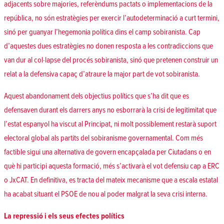
adjacents sobre majories, referèndums pactats o implementacions de la
república, no són estratègies per exercir l’autodeterminació a curt termini,
sinó per guanyar l’hegemonia política dins el camp sobiranista. Cap
d’aquestes dues estratègies no donen resposta a les contradiccions que
van dur al col·lapse del procés sobiranista, sinó que pretenen construir un
relat a la defensiva capaç d’atraure la major part de vot sobiranista.
Aquest abandonament dels objectius polítics que s’ha dit que es
defensaven durant els darrers anys no esborrarà la crisi de legitimitat que
l’estat espanyol ha viscut al Principat, ni molt possiblement restarà suport
electoral global als partits del sobiranisme governamental. Com més
factible sigui una alternativa de govern encapçalada per Ciutadans o en
què hi participi aquesta formació, més s’activarà el vot defensiu cap a ERC
o JxCAT. En definitiva, es tracta del mateix mecanisme que a escala estatal
ha acabat situant el PSOE de nou al poder malgrat la seva crisi interna.
La repressió i els seus efectes polítics