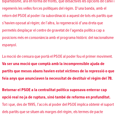
bipartidisme, ara en forma de fronts, que desactivés les opcions de canvi i
regenerés les velles forces polítiques del règim. D’una banda, amb el
retorn del PSOE al poder i la subordinació a aquest de tots els partits que
s’havien oposat al règim; de l’altra, la regeneració d’una dreta que
permetés desplaçar el centre de gravetat de l’agenda política cap a
posicions més en consonància amb el programa històric del nacionalisme
espanyol.
La moció de censura que portà el PSOE al poder fou el primer moviment.
Va ser una moció que comptà amb la incomprensible ajuda de
partits que mesos abans havien estat víctimes de la repressió o que
feia anys que anunciaven la necessitat de destituir el règim del 78.
Retornar el PSOE a la centralitat política suposava enterrar cap
opció real no ja de ruptura, sinó també de reforma en profunditat.
Tot i que, des de 1995, l’accés al poder del PSOE implica obtenir el suport
dels partits que se situen als marges del règim, els termes de pacte