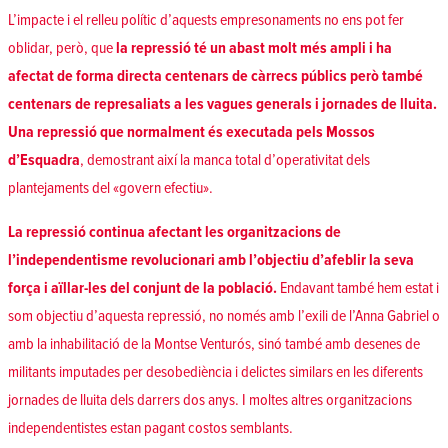
L’impacte i el relleu polític d’aquests empresonaments no ens pot fer
oblidar, però, que
la repressió té un abast molt més ampli i ha
afectat de forma directa centenars de càrrecs públics però també
centenars de represaliats a les vagues generals i jornades de lluita.
Una repressió que normalment és executada pels Mossos
d’Esquadra
, demostrant així la manca total d’operativitat dels
plantejaments del «govern efectiu».
La repressió continua afectant les organitzacions de
l’independentisme revolucionari amb l’objectiu d’afeblir la seva
força i aïllar-les del conjunt de la població.
Endavant també hem estat i
som objectiu d’aquesta repressió, no només amb l’exili de l’Anna Gabriel o
amb la inhabilitació de la Montse Venturós, sinó també amb desenes de
militants imputades per desobediència i delictes similars en les diferents
jornades de lluita dels darrers dos anys. I moltes altres organitzacions
independentistes estan pagant costos semblants.