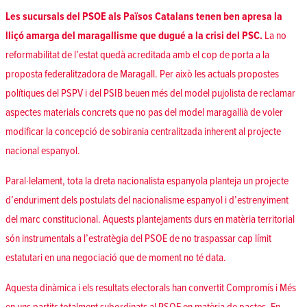
Les sucursals del PSOE als Països Catalans tenen ben apresa la
lliçó amarga del maragallisme que dugué a la crisi del PSC.
La no
reformabilitat de l’estat quedà acreditada amb el cop de porta a la
proposta federalitzadora de Maragall. Per això les actuals propostes
polítiques del PSPV i del PSIB beuen més del model pujolista de reclamar
aspectes materials concrets que no pas del model maragallià de voler
modificar la concepció de sobirania centralitzada inherent al projecte
nacional espanyol.
Paral·lelament, tota la dreta nacionalista espanyola planteja un projecte
d’enduriment dels postulats del nacionalisme espanyol i d’estrenyiment
del marc constitucional. Aquests plantejaments durs en matèria territorial
són instrumentals a l’estratègia del PSOE de no traspassar cap límit
estatutari en una negociació que de moment no té data.
Aquesta dinàmica i els resultats electorals han convertit Compromís i Més