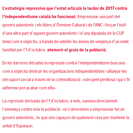
L’estratègia repressiva que l’estat articulà la tardor de 2017 contra
l’independentisme català ha funcionat.
Empresonar una part del
govern autonòmic i els líders d’Òmnium Cultural i de l’ANC i forçar l’exili
d’una altra part d’aquest govern autonòmic i d’una diputada de la CUP
tenia com a objectiu, a banda de satisfer les ànsies de venjança d’un estat
humiliat per l’1 d’octubre,
atemorir el gruix de la població.
En les darreres dècades la repressió contra l’independentisme buscava
com a objectiu destruir les organitzacions independentistes i allunyar-les
del suport social a través de la criminalització: «són gent perillosa i qui s’hi
adhereixi pot acabar com ells».
La repressió derivada de l’1 d’octubre, a més, sumava directament
l’amenaça contra tota la població: «si s’atreveixen a empresonar tot un
govern autonòmic, és que són capaços de qualsevol cosa per mantenir la
unitat d’Espanya».