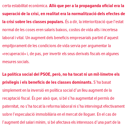
certa estabilitat econòmica.
Allò que per a la propaganda oficial era la
superació de la crisi, en realitat era la normalització dels efectes de
la crisi sobre les classes populars.
És a dir, la interiorització que l’estat
normal de les coses eren salaris baixos, costos de vida alts i incertesa
laboral i vital. Un augment dels beneficis empresarials partint d’aquest
empitjorament de les condicions de vida servia per argumentar la
«recuperació» i, de pas, per invertir els seus derivats fiscals en algunes
mesures socials.
La política social del PSOE, però, no ha tocat ni un mil·límetre els
privilegis i els beneficis de les classes dominants.
S’ha basat
simplement en la inversió en política social d’un lleu augment de la
recaptació fiscal. És per això que, si bé s’ha augmentat el permís de
paternitat, no s’ha tocat la reforma laboral ni s’ha intervingut efectivament
sobre l’especulació immobiliària en el mercat de lloguer. En el cas de
l’augment del salari mínim, si bé afectava els interessos d’una part de la