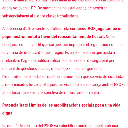
VOX ara mateix representa essencialment aquells sectors d’ultradreta que
abans votaven el PP. De moment no ha estat capaç de penetrar
substancialment al si de la classe treballadora.
A diferència d’altres sectors d’ultradreta europeus,
VOX juga també un
paper instrumental a favor del reassentament de l’estat.
No es
configura com un partit que sorgeix per impugnar el règim, sinó com una
nova línia de defensa d’aquest règim. És un element nou que ajuda a
dretanitzar l’agenda política i situar-la en qüestions de seguretat per
damunt de qüestions socials, que afegeix un nou argument a
l’immobilisme de l’estat en matèria autonòmica i que serveix de coartada
a determinades forces polítiques per virar cap a una aliança amb el PSOE i
abandonar qualsevol perspectiva de ruptura amb el règim.
Potencialitats i límits de les mobilitzacions socials per a una vida
digna
La moció de censura del PSOE va coincidir cronològicament amb una