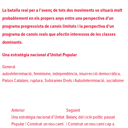
La batalla real per a l’avenç de tots dos moviments se situarà molt
probablement en els propers anys entre una perspectiva d’un
programa progressista de canvis limitats i la perspectiva d’un
programa de canvis reals que afectin interessos de les classes
dominants.
Una estratègia nacional d’Unitat Popular
Posted in
General
Tags:
autodeterminació
,
feminisme
,
independència
,
insurrecció democràtica
,
Països Catalans
,
ruptura
,
Sobiranies Drets i Autodeterminació
,
socialisme
Navegació
d'entrades
Anterior:
Següent:
Anterior
Següent
Una estratègia nacional d’Unitat
Balanç del cicle polític passat
Popular | Construir un nou camí
| Construir un nou camí cap a