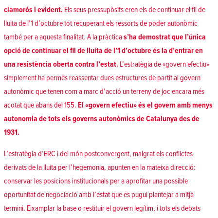
clamorós i evident.
Els seus pressupòsits eren els de continuar el fil de
lluita de l’1 d’octubre tot recuperant els ressorts de poder autonòmic
també per a aquesta finalitat. A la pràctica
s’ha demostrat que l’única
opció de continuar el fil de lluita de l’1 d’octubre és la d’entrar en
una resistència oberta contra l’estat.
L’estratègia de «govern efectiu»
simplement ha permès reassentar dues estructures de partit al govern
autonòmic que tenen com a marc d’acció un terreny de joc encara més
acotat que abans del 155.
El «govern efectiu» és el govern amb menys
autonomia de tots els governs autonòmics de Catalunya des de
1931.
L’estratègia d’ERC i del món postconvergent, malgrat els conflictes
derivats de la lluita per l’hegemonia, apunten en la mateixa direcció:
conservar les posicions institucionals per a aprofitar una possible
oportunitat de negociació amb l’estat que es pugui plantejar a mitjà
termini. Eixamplar la base o restituir el govern legítim, i tots els debats