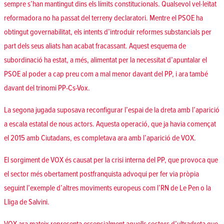
sempre s’han mantingut dins els límits constitucionals. Qualsevol vel·leïtat
reformadora no ha passat del terreny declaratori. Mentre el PSOE ha
obtingut governabilitat, els intents d’introduir reformes substancials per
part dels seus aliats han acabat fracassant. Aquest esquema de
subordinació ha estat, a més, alimentat per la necessitat d’apuntalar el
PSOE al poder a cap preu com a mal menor davant del PP, i ara també
davant del trinomi PP-Cs-Vox.
La segona jugada suposava reconfigurar l’espai de la dreta amb l’aparició
a escala estatal de nous actors. Aquesta operació, que ja havia començat
el 2015 amb Ciutadans, es completava ara amb l’aparició de VOX.
El sorgiment de VOX és causat per la crisi interna del PP, que provoca que
el sector més obertament postfranquista advoqui per fer via pròpia
seguint l’exemple d’altres moviments europeus com l’RN de Le Pen o la
Lliga de Salvini.