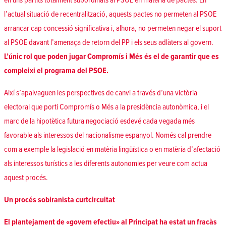
en uns partits totalment subordinats al PSOE en matèria de pactes. En
l’actual situació de recentralització, aquests pactes no permeten al PSOE
arrancar cap concessió significativa i, alhora, no permeten negar el suport
al PSOE davant l’amenaça de retorn del PP i els seus adlàters al govern.
L’únic rol que poden jugar Compromís i Més és el de garantir que es
compleixi el programa del PSOE.
Així s’apaivaguen les perspectives de canvi a través d’una victòria
electoral que porti Compromís o Més a la presidència autonòmica, i el
marc de la hipotètica futura negociació esdevé cada vegada més
favorable als interessos del nacionalisme espanyol. Només cal prendre
com a exemple la legislació en matèria lingüística o en matèria d’afectació
als interessos turístics a les diferents autonomies per veure com actua
aquest procés.
Un procés sobiranista curtcircuitat
El plantejament de «govern efectiu» al Principat ha estat un fracàs