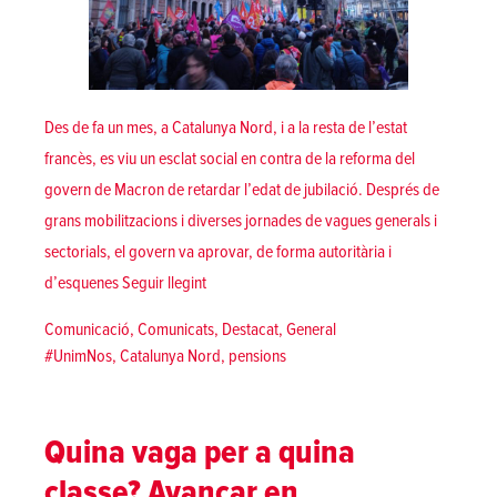
Des de fa un mes, a Catalunya Nord, i a la resta de l’estat
francès, es viu un esclat social en contra de la reforma del
govern de Macron de retardar l’edat de jubilació. Després de
grans mobilitzacions i diverses jornades de vagues generals i
sectorials, el govern va aprovar, de forma autoritària i
«Les pensions com a símptoma: la necessitat d
d’esquenes
Seguir llegint
Posted in
Comunicació
,
Comunicats
,
Destacat
,
General
Tags:
#UnimNos
,
Catalunya Nord
,
pensions
Quina vaga per a quina
classe? Avançar en