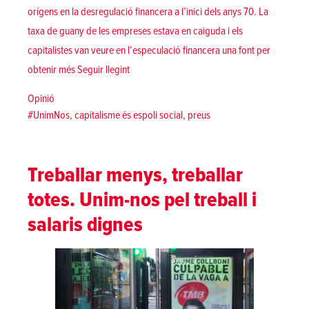
orígens en la desregulació financera a l’inici dels anys 70. La
taxa de guany de les empreses estava en caiguda i els
capitalistes van veure en l’especulació financera una font per
«Unim-nos contra la pujada de preus»
obtenir més
Seguir llegint
Posted in
Opinió
Tags:
#UnimNos
,
capitalisme és espoli social
,
preus
Treballar menys, treballar
totes. Unim-nos pel treball i
salaris dignes