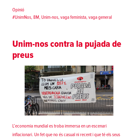
Posted in
Opinió
Tags:
#UnimNos
,
8M
,
Unim-nos
,
vaga feminista
,
vaga general
Unim-nos contra la pujada de
preus
L’economia mundial es troba immersa en un escenari
inflacionari. Un fet que no és casual ni recent i que té els seus