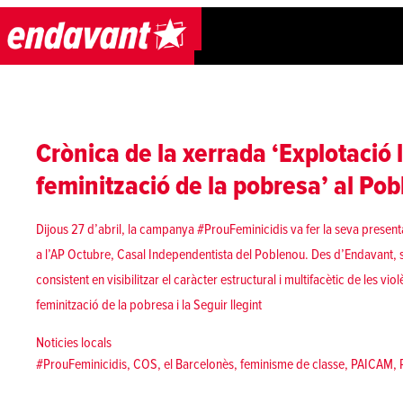
Skip to content
Crònica de la xerrada ‘Explotació l
feminització de la pobresa’ al Po
Dijous 27 d’abril, la campanya #ProuFeminicidis va fer la seva present
a l’AP Octubre, Casal Independentista del Poblenou. Des d’Endavant, se’
consistent en visibilitzar el caràcter estructural i multifacètic de les vio
«Crònica de la xerrada ‘Exp
feminització de la pobresa i la
Seguir llegint
Posted in
Noticies locals
Tags:
#ProuFeminicidis
,
COS
,
el Barcelonès
,
feminisme de classe
,
PAICAM
,