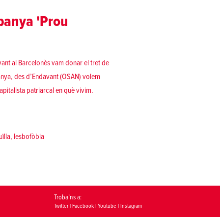
mpanya 'Prou
ant al Barcelonès vam donar el tret de
panya, des d’Endavant (OSAN) volem
pitalista patriarcal en què vivim.
acte de la campanya 'Prou Feminicidis' al Barcelonès»
ïlla
,
lesbofòbia
Troba’ns a:
Twitter
|
Facebook
|
Youtube
|
Instagram