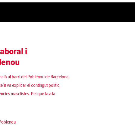
aboral i
blenou
ació al barri del Poblenou de Barcelona,
n va explicar el contingut polític,
lències masclistes. Pel que fa a la
lotació laboral i feminització de la pobresa’ al Poblenou»
Poblenou