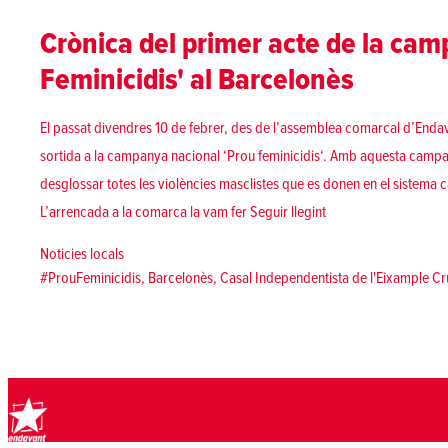
Crònica del primer acte de la ca
Feminicidis' al Barcelonès
El passat divendres 10 de febrer, des de l’assemblea comarcal d’Endav
sortida a la campanya nacional ‘Prou feminicidis‘. Amb aquesta cam
desglossar totes les violències masclistes que es donen en el sistema ca
«Crònica del primer 
L’arrencada a la comarca la vam fer
Seguir llegint
Posted in
Noticies locals
Tags:
#ProuFeminicidis
,
Barcelonès
,
Casal Independentista de l'Eixample Cru