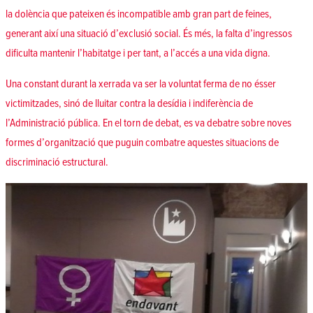
la dolència que pateixen és incompatible amb gran part de feines,
generant així una situació d’exclusió social. És més, la falta d’ingressos
dificulta mantenir l’habitatge i per tant, a l’accés a una vida digna.
Una constant durant la xerrada va ser la voluntat ferma de no ésser
victimitzades, sinó de lluitar contra la desídia i indiferència de
l’Administració pública. En el torn de debat, es va debatre sobre noves
formes d’organització que puguin combatre aquestes situacions de
discriminació estructural.