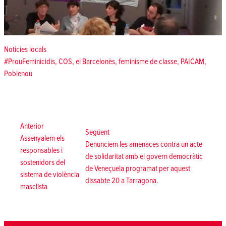
Posted in
Noticies locals
Tags:
#ProuFeminicidis
,
COS
,
el Barcelonès
,
feminisme de classe
,
PAICAM
,
Poblenou
Navegació
d'entrades
Anterior:
Anterior
Següent:
Següent
Assenyalem els
Denunciem les amenaces contra un acte
responsables i
de solidaritat amb el govern democràtic
sostenidors del
de Veneçuela programat per aquest
sistema de violència
dissabte 20 a Tarragona.
masclista