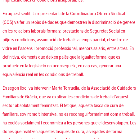
imprescindibles en condicions insuportables.
En aquest sentit, la representant de la Coordinadora Obrera Sindical
(COS) va fer un repàs de dades que demostren la discriminació de gènere
en les relacions laborals formals: prestacions de Seguretat Social en
pitjors condicions, assumpció de treballs a temps parcial, el sostre de
vidre en l’ascens i promoció professional, menors salaris, entre altres. En
definitiva, elements que deixen palès que la igualtat formal que es
produeix en la legislació no aconsegueix, en cap cas, generar una
equivalència real en les condicions de treball.
En segon lloc, va intervenir Marta Torruella, de la Associació de Cuidadors
Familiars de Gràcia, que va explicar les condicions de treball d’aquest
sector absolutament feminitzat. El fet que, aquesta tasca de cura de
familiars, sovint molt intensiva, no es reconegui formalment com a treball,
ha exclòs socialment i econòmica a les persones que el desenvolupen. Les
dones que realitzen aquestes tasques de cura, a vegades de forma