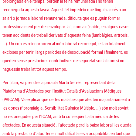
prolongada en el temps, perden la feina remunerada i no tenen
reconeguda aquesta tasca. Aquest fet impedeix que tinguin accés a un
salari o jornada laboral remunerada, dificulta que es puguin formar
professionalment per desenvolupar-la i, com a cúspide, en alguns casos
tenen accidents de treball derivats d’aquesta feina (lumbàlgies, artrosis,
…). Un cop es reincorporen al món laboral reconegut, estan totalment
excloses per tenir llargs períodes de desocupació formal i finalment, es
queden sense prestacions contributives de seguretat social com si no
haguessin treballat tot aquest temps.
Per últim, va prendre la paraula Marta Serrés, representant de la
Plataforma d’Afectades per l’Institut Català d’Avaluacions Mèdiques
(PAICAM). Va explicar que certes malalties que afecten majoritàriament a
les dones (fibromiàlgia, Sensibilitat Química Múltiple, …) són molt sovint
no reconegudes per l’ICAM, amb la conseqüent alta mèdica de les
afectades. En aquesta situació, l’afectada perd la baixa laboral i es queda
amb la prestació d’atur. Tenen molt difícil la seva ocupabilitat en tant que