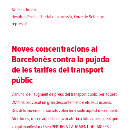
Posted in
Noticies locals
Tags:
desobediència
,
llibertat d'expressió
,
Onze de Setembre
,
repressió
Noves concentracions al
Barcelonès contra la pujada
de les tarifes del transport
públic
L’anunci de l’augment de preus del transport públic per aquest
2014 ha provocat un gran descontent entre els seus usuaris.
Des dels moviments socials volen fer visible aquest descontent.
Així doncs, obren aquesta convocatòria a tota aquella gent que
vulgui manifestar el seu REBUIG A L’AUGMENT DE TARIFES i