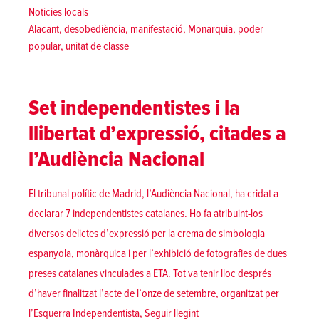
Posted in
Noticies locals
Tags:
Alacant
,
desobediència
,
manifestació
,
Monarquia
,
poder
popular
,
unitat de classe
Set independentistes i la
llibertat d’expressió, citades a
l’Audiència Nacional
El tribunal polític de Madrid, l’Audiència Nacional, ha cridat a
declarar 7 independentistes catalanes. Ho fa atribuint-los
diversos delictes d’expressió per la crema de simbologia
espanyola, monàrquica i per l’exhibició de fotografies de dues
preses catalanes vinculades a ETA. Tot va tenir lloc després
d’haver finalitzat l’acte de l’onze de setembre, organitzat per
«Set independentistes i la lli
l’Esquerra Independentista,
Seguir llegint