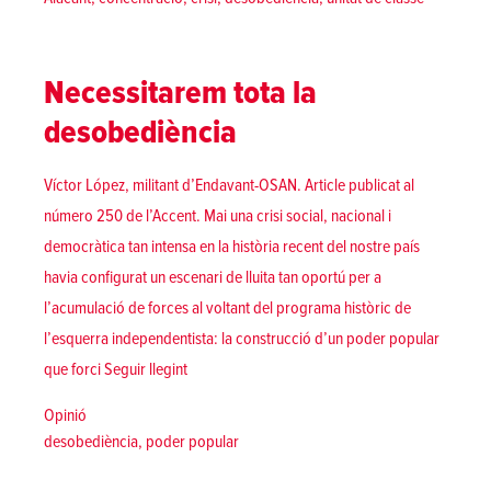
Necessitarem tota la
desobediència
Víctor López, militant d’Endavant-OSAN. Article publicat al
número 250 de l’Accent. Mai una crisi social, nacional i
democràtica tan intensa en la història recent del nostre país
havia configurat un escenari de lluita tan oportú per a
l’acumulació de forces al voltant del programa històric de
l’esquerra independentista: la construcció d’un poder popular
«Necessitarem tota la desobediència»
que forci
Seguir llegint
Posted in
Opinió
Tags:
desobediència
,
poder popular