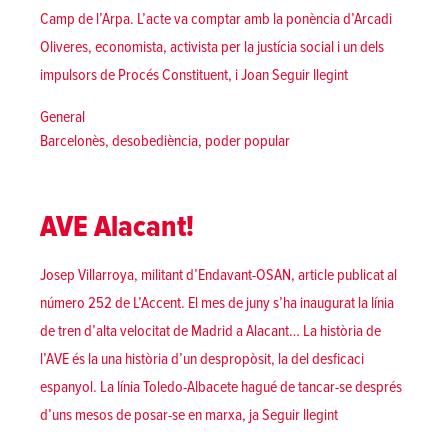
Camp de l’Arpa. L’acte va comptar amb la ponència d’Arcadi
Oliveres, economista, activista per la justícia social i un dels
«Èxit de la xerra
impulsors de Procés Constituent, i Joan
Seguir llegint
Posted in
General
Tags:
Barcelonès
,
desobediència
,
poder popular
AVE Alacant!
Josep Villarroya, militant d’Endavant-OSAN, article publicat al
número 252 de L’Accent. El mes de juny s’ha inaugurat la línia
de tren d’alta velocitat de Madrid a Alacant… La història de
l’AVE és la una història d’un despropòsit, la del desficaci
espanyol. La línia Toledo-Albacete hagué de tancar-se després
«AVE Alacant!»
d’uns mesos de posar-se en marxa, ja
Seguir llegint