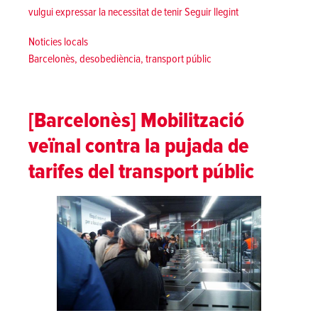
«Noves concentracio
vulgui expressar la necessitat de tenir
Seguir llegint
Posted in
Noticies locals
Tags:
Barcelonès
,
desobediència
,
transport públic
[Barcelonès] Mobilització
veïnal contra la pujada de
tarifes del transport públic