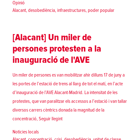
Posted in
Opinió
Tags:
Alacant
,
desobediència
,
infraestructures
,
poder popular
[Alacant] Un miler de
persones protesten a la
inauguració de l'AVE
Un miler de persones es van mobilitzar ahir dilluns 17 de juny a
les portes de l’estació de trens al llarg de tot el matí, en l’acte
d’inauguració de l’AVE Alacant-Madrid. La intensitat de les
protestes, que van paralitzar els accessos a l’estació i van tallar
diversos carrers cèntrics donada la magnitud de la
«[Alacant] Un miler de persones protesten a
concentració,
Seguir llegint
Posted in
Noticies locals
Tags:
Alacant
,
concentració
,
crisi
,
desobediència
,
unitat de classe