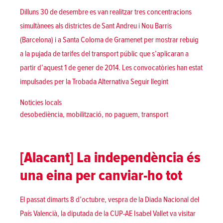
Dilluns 30 de desembre es van realitzar tres concentracions
simultànees als districtes de Sant Andreu i Nou Barris
(Barcelona) i a Santa Coloma de Gramenet per mostrar rebuig
a la pujada de tarifes del transport públic que s’aplicaran a
partir d’aquest 1 de gener de 2014. Les convocatòries han estat
«[Barcelonès] Mobil
impulsades per la Trobada Alternativa
Seguir llegint
Posted in
Noticies locals
Tags:
desobediència
,
mobilització
,
no paguem
,
transport
[Alacant] La independència és
una eina per canviar-ho tot
El passat dimarts 8 d’octubre, vespra de la Diada Nacional del
País Valencià, la diputada de la CUP-AE Isabel Vallet va visitar