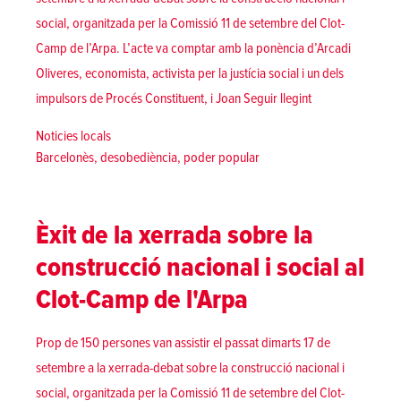
social, organitzada per la Comissió 11 de setembre del Clot-
Camp de l’Arpa. L’acte va comptar amb la ponència d’Arcadi
Oliveres, economista, activista per la justícia social i un dels
«Èxit de la xerra
impulsors de Procés Constituent, i Joan
Seguir llegint
Posted in
Noticies locals
Tags:
Barcelonès
,
desobediència
,
poder popular
Èxit de la xerrada sobre la
construcció nacional i social al
Clot-Camp de l'Arpa
Prop de 150 persones van assistir el passat dimarts 17 de
setembre a la xerrada-debat sobre la construcció nacional i
social, organitzada per la Comissió 11 de setembre del Clot-