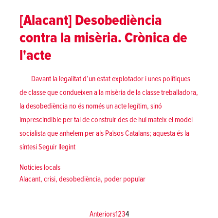
[Alacant] Desobediència
contra la misèria. Crònica de
l'acte
Davant la legalitat d’un estat explotador i unes polítiques
de classe que condueixen a la misèria de la classe treballadora,
la desobediència no és només un acte legítim, sinó
imprescindible per tal de construir des de hui mateix el model
socialista que anhelem per als Països Catalans; aquesta és la
«[Alacant] Desobediència contra la misèria. Crònica
síntesi
Seguir llegint
Posted in
Noticies locals
Tags:
Alacant
,
crisi
,
desobediència
,
poder popular
Paginació
Anteriors
1
2
3
4