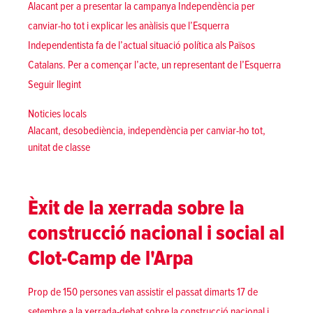
Alacant per a presentar la campanya Independència per
canviar-ho tot i explicar les anàlisis que l’Esquerra
Independentista fa de l’actual situació política als Països
Catalans. Per a començar l’acte, un representant de l’Esquerra
«[Alacant] La independència és una eina per canviar-ho to
Seguir llegint
Posted in
Noticies locals
Tags:
Alacant
,
desobediència
,
independència per canviar-ho tot
,
unitat de classe
Èxit de la xerrada sobre la
construcció nacional i social al
Clot-Camp de l'Arpa
Prop de 150 persones van assistir el passat dimarts 17 de
setembre a la xerrada-debat sobre la construcció nacional i