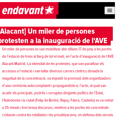
Skip to content
[Alacant] Un miler de persones
protesten a la inauguració de l'AVE
Un miler de persones es van mobilitzar ahir dilluns 17 de juny a les portes
de l’estació de trens al llarg de tot el matí, en l’acte d’inauguració de l’AVE
Alacant-Madrid. La intensitat de les protestes, que van paralitzar els
accessos a l’estació i van tallar diversos carrers cèntrics donada la
magnitud de la concentració, va impedir la previssió dels organitzadors
d’una cerimònia autocomplaent i propagandística; l’acte, al qual van
acudir els principals, podrits i corruptes dirigents polítics de l’Estat,
l’Autonomia i la ciutat (Felip de Borbó, Rajoy, Fabra, Castedo) es va reduir
a 35 minuts i tres breus discursos, mentres a les portes els concentrats
cridaven contra les retallades i les privatitzacions, en defensa dels serveis