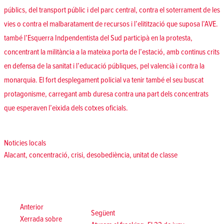
públics, del transport públic i del parc central, contra el soterrament de les
vies o contra el malbaratament de recursos i l’elitització que suposa l’AVE.
també l’Esquerra Indpendentista del Sud participà en la protesta,
concentrant la militància a la mateixa porta de l’estació, amb continus crits
en defensa de la sanitat i l’educació públiques, pel valencià i contra la
monarquia. El fort desplegament policial va tenir també el seu buscat
protagonisme, carregant amb duresa contra una part dels concentrats
que esperaven l’eixida dels cotxes oficials.
Posted in
Noticies locals
Tags:
Alacant
,
concentració
,
crisi
,
desobediència
,
unitat de classe
Navegació
d'entrades
Anterior:
Anterior
Següent:
Següent
Xerrada sobre