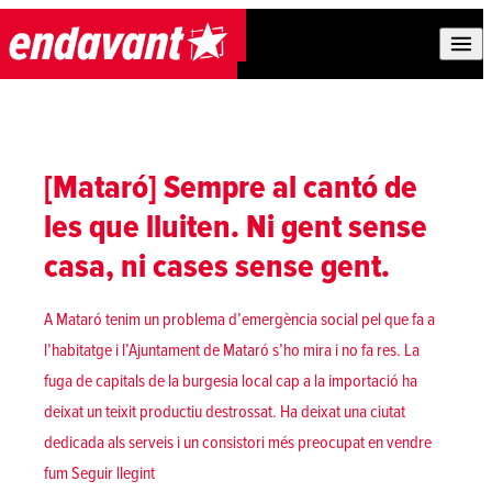
Skip to content
[Mataró] Sempre al cantó de
les que lluiten. Ni gent sense
casa, ni cases sense gent.
A Mataró tenim un problema d’emergència social pel que fa a
l’habitatge i l’Ajuntament de Mataró s’ho mira i no fa res. La
fuga de capitals de la burgesia local cap a la importació ha
deixat un teixit productiu destrossat. Ha deixat una ciutat
dedicada als serveis i un consistori més preocupat en vendre
«[Mataró] Sempre al cantó de les que lluiten. Ni gent 
fum
Seguir llegint