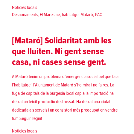
Posted in
Noticies locals
Tags:
Desnonaments
,
El Maresme
,
habitatge
,
Mataró
,
PAC
[Mataró] Solidaritat amb les
que lluiten. Ni gent sense
casa, ni cases sense gent.
A Mataró tenim un problema d’emergència social pel que fa a
l’habitatge i l’Ajuntament de Mataró s’ho mira i no fa res. La
fuga de capitals de la burgesia local cap a la importació ha
deixat un teixit productiu destrossat. Ha deixat una ciutat
dedicada als serveis i un consistori més preocupat en vendre
«[Mataró] Solidaritat amb les que lluiten. Ni gent sens
fum
Seguir llegint
Posted in
Noticies locals