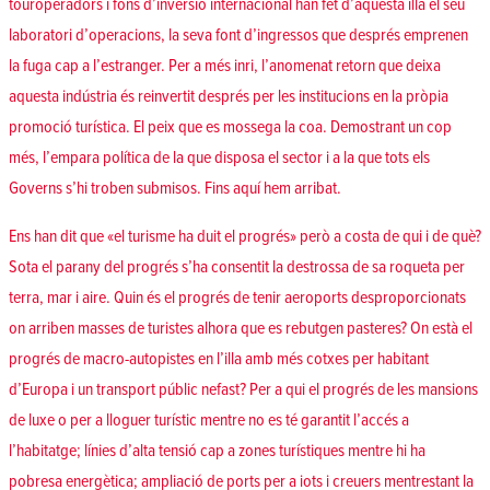
touroperadors i fons d’inversió internacional han fet d’aquesta illa el seu
laboratori d’operacions, la seva font d’ingressos que després emprenen
la fuga cap a l’estranger. Per a més inri, l’anomenat retorn que deixa
aquesta indústria és reinvertit després per les institucions en la pròpia
promoció turística. El peix que es mossega la coa. Demostrant un cop
més, l’empara política de la que disposa el sector i a la que tots els
Governs s’hi troben submisos. Fins aquí hem arribat.
Ens han dit que «el turisme ha duit el progrés» però a costa de qui i de què?
Sota el parany del progrés s’ha consentit la destrossa de sa roqueta per
terra, mar i aire. Quin és el progrés de tenir aeroports desproporcionats
on arriben masses de turistes alhora que es rebutgen pasteres? On està el
progrés de macro-autopistes en l’illa amb més cotxes per habitant
d’Europa i un transport públic nefast? Per a qui el progrés de les mansions
de luxe o per a lloguer turístic mentre no es té garantit l’accés a
l’habitatge; línies d’alta tensió cap a zones turístiques mentre hi ha
pobresa energètica; ampliació de ports per a iots i creuers mentrestant la