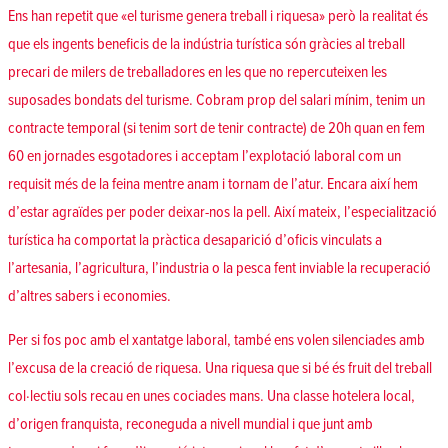
Ens han repetit que «el turisme genera treball i riquesa» però la realitat és
que els ingents beneficis de la indústria turística són gràcies al treball
precari de milers de treballadores en les que no repercuteixen les
suposades bondats del turisme. Cobram prop del salari mínim, tenim un
contracte temporal (si tenim sort de tenir contracte) de 20h quan en fem
60 en jornades esgotadores i acceptam l’explotació laboral com un
requisit més de la feina mentre anam i tornam de l’atur. Encara així hem
d’estar agraïdes per poder deixar-nos la pell. Així mateix, l’especialització
turística ha comportat la pràctica desaparició d’oficis vinculats a
l’artesania, l’agricultura, l’industria o la pesca fent inviable la recuperació
d’altres sabers i economies.
Per si fos poc amb el xantatge laboral, també ens volen silenciades amb
l’excusa de la creació de riquesa. Una riquesa que si bé és fruit del treball
col·lectiu sols recau en unes cociades mans. Una classe hotelera local,
d’origen franquista, reconeguda a nivell mundial i que junt amb