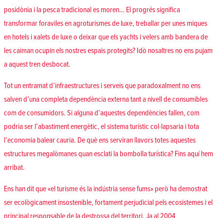
posidònia i la pesca tradicional es moren… El progrés significa
transformar foraviles en agroturismes de luxe, treballar per unes miques
en hotels i xalets de luxe o deixar que els yachts i velers amb bandera de
les caiman ocupin els nostres espais protegits? Idò nosaltres no ens pujam
a aquest tren desbocat.
Tot un entramat d’infraestructures i serveis que paradoxalment no ens
salven d’una completa dependència externa tant a nivell de consumibles
com de consumidors. Si alguna d’aquestes dependències fallen, com
podria ser l’abastiment energètic, el sistema turístic col·lapsaria i tota
l’economia balear cauria. De què ens serviran llavors totes aquestes
estructures megalòmanes quan esclati la bombolla turística? Fins aquí hem
arribat.
Ens han dit que «el turisme és la indústria sense fums» però ha demostrat
ser ecològicament insostenible, fortament perjudicial pels ecosistemes i el
principal responsable de la destrossa del territori. Ja al 2004