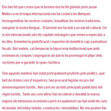
Ens han fet que creure que el turisme ens ha fet globals però posar
Mallorca en el mapa internacional ens ha costat a les illenques
homogeneïtzar les nostres costums, banalitzar les nostres tradicions,
marginar la nostra llengua… El turisme ens ha duit a un suïcidi cultural. On
si són internacionals són els capitals estrangers que venen a especular a
les illes, fomenten la gentrificació i exporten els beneficis cap a paradisos
fiscals. Així mateix, cal denunciar la hipocresia institucional que amb
ordenances cíviques i segregació als barris ha promogut el pitjor dels
racismes per a garantir la »pax» turística.
Tots aquests mantres han estat principalment proferits pels polítics, que
tant de dretes com d’esquerres, han procurat legislar en pro del
desenvolupisme turístic. Així com ser un dels principals publicistes del
règim turístic. Tants uns com altres han accelerat o davallat la marxa
segons els interessos econòmics però en qualsevol cas han estat els cans
de bestiar del lobby hoteler, constructor i immobiliari. No ens podem fiar