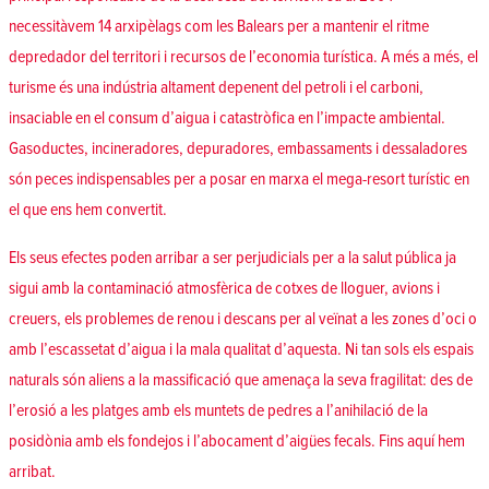
necessitàvem 14 arxipèlags com les Balears per a mantenir el ritme
depredador del territori i recursos de l’economia turística. A més a més, el
turisme és una indústria altament depenent del petroli i el carboni,
insaciable en el consum d’aigua i catastròfica en l’impacte ambiental.
Gasoductes, incineradores, depuradores, embassaments i dessaladores
són peces indispensables per a posar en marxa el mega-resort turístic en
el que ens hem convertit.
Els seus efectes poden arribar a ser perjudicials per a la salut pública ja
sigui amb la contaminació atmosfèrica de cotxes de lloguer, avions i
creuers, els problemes de renou i descans per al veïnat a les zones d’oci o
amb l’escassetat d’aigua i la mala qualitat d’aquesta. Ni tan sols els espais
naturals són aliens a la massificació que amenaça la seva fragilitat: des de
l’erosió a les platges amb els muntets de pedres a l’anihilació de la
posidònia amb els fondejos i l’abocament d’aigües fecals. Fins aquí hem
arribat.