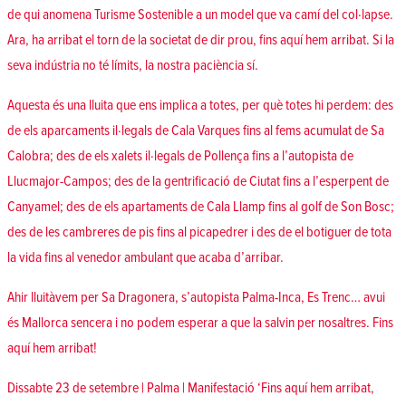
de qui anomena Turisme Sostenible a un model que va camí del col·lapse.
Ara, ha arribat el torn de la societat de dir prou, fins aquí hem arribat. Si la
seva indústria no té límits, la nostra paciència sí.
Aquesta és una lluita que ens implica a totes, per què totes hi perdem: des
de els aparcaments il·legals de Cala Varques fins al fems acumulat de Sa
Calobra; des de els xalets il·legals de Pollença fins a l’autopista de
Llucmajor-Campos; des de la gentrificació de Ciutat fins a l’esperpent de
Canyamel; des de els apartaments de Cala Llamp fins al golf de Son Bosc;
des de les cambreres de pis fins al picapedrer i des de el botiguer de tota
la vida fins al venedor ambulant que acaba d’arribar.
Ahir lluitàvem per Sa Dragonera, s’autopista Palma-Inca, Es Trenc… avui
és Mallorca sencera i no podem esperar a que la salvin per nosaltres. Fins
aquí hem arribat!
Dissabte 23 de setembre | Palma | Manifestació ‘Fins aquí hem arribat,