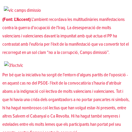
(Font:
L'Accent)
L'ambient recordava les multitudinàries manifestacions
contra la guerra d'ocupació de l'Iraq. La desesperació de molts
valencians i valencianes davant la impunitat amb què actua el PP ha
contrastat amb l'eufòria per l'èxit de la manifestació que va convertir tot el
recorregut en un sol clam “no a la corrupció, Camps dimissió”.
Per bé que la iniciativa ha sorgit de l'entorn d'alguns partits de l'oposició -
en aquest cas no del PSOE- l'èxit de la convocatòria s'hauria d'atribuir
abans a la indignació col·lectiva de molts valencians i valencianes. Tot i
que hi havia una crida dels organitzadors a no portar pancartes ni símbols,
hi ha hagut nombrosos col·lectius que han volgut estar-hi presents, entre
altres Salvem el Cabanyal o Ca Revolta. Hi ha hagut també senyeres i
estelades entre els molts lemes que els participants han portat pel seu