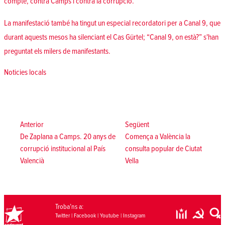
compte, contra Camps i contra la corrupció.
La manifestació també ha tingut un especial recordatori per a Canal 9, que
durant aquests mesos ha silenciant el Cas Gürtel; “Canal 9, on està?” s'han
preguntat els milers de manifestants.
Posted in
Noticies locals
Navegació
d'entrades
Anterior:
Següent:
Anterior
Següent
De Zaplana a Camps. 20 anys de
Comença a València la
corrupció institucional al País
consulta popular de Ciutat
Valencià
Vella
Troba’ns a:
Twitter
|
Facebook
|
Youtube
|
Instagram