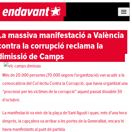
Skip to content
La massiva manifestació a València
contra la corrupció reclama la
dimissió de Camps
Més de 20.000 persones (70.000 segons l'organització) van acudir a la
convocatòria del Col·lectiu Contra la Corrupció, que havia organitzat una
“processó per les víctimes de la corrupció” aquest passat dissabte 30
d'octubre.
La manifestació va eixir de la plaça de Sant Agustí i quan, més d'una hora
després, la capçalera va arribar a les portes de la Generalitat, encara hi
havia manifestants al punt de partida.