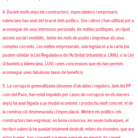
4. Durant molts anys els constructors, especuladors i empresaris
valencians han anat del bracet dels polítics. Uns i altres s'han utilitzat per a
aconseguir els seus interessos personals; les màfies polítiques, un ràpid
ascens social i mediàtic, tastar les mels de poder i engreixar els seus
comptes corrents. Les màfies empresarials, una legislació a la carta (no
podem oblidar la Llei Reguladora de l'Activitat Urbanística. LRAU, o la Llei
Urbanística Valenciana, LUV) i unes concessions que els han permès
aconseguir unes fabuloses taxes de beneficis.
5. La corrupció generalitzada (desenes d'alcaldes i regidors, tant del PP
com del Psoe, han estat imputats per casos de corrupció en els darrers
anys) ha anat lligada a un model econòmic i productiu molt concret: el de
la construcció desmesurada i l'especulació. Mentre els polítics i els
constructors han engreixat, en bona conxorxa, les seues butxaques, el
territori valencià ha quedat totalment destruït; milers de vivendes, que ara
estan buides, han convertit paratges naturals en deserts de ciment.