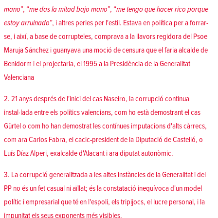
mano
”, “
me das la mitad bajo mano
”, “
me tengo que hacer rico porque
estoy arruinado
”, i altres perles per l'estil. Estava en política per a forrar-
se, i així, a base de corrupteles, comprava a la llavors regidora del Psoe
Maruja Sánchez i guanyava una moció de censura que el faria alcalde de
Benidorm i el projectaria, el 1995 a la Presidència de la Generalitat
Valenciana
2. 21 anys després de l'inici del cas Naseiro, la corrupció continua
instal·lada entre els polítics valencians, com ho està demostrant el cas
Gürtel o com ho han demostrat les contínues imputacions d'alts càrrecs,
com ara Carlos Fabra, el cacic-president de la Diputació de Castelló, o
Luís Díaz Alperi, exalcalde d'Alacant i ara diputat autonòmic.
3. La corrupció generalitzada a les altes instàncies de la Generalitat i del
PP no és un fet casual ni aïllat; és la constatació inequívoca d'un model
polític i empresarial que té en l'espoli, els tripijocs, el lucre personal, i la
impunitat els seus exponents més visibles.