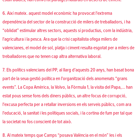
6. Així mateix. aquest model econòmic ha provocat l'extrema
dependència del sector de la construcció de milers de treballadors, i ha
“oblidat” estimular altres sectors, aquests sí productius, com la indústria,
l'agricultura i la pesca. Ara que la crisi capitalista ofega milers de
valencianes, el model de sol, platja i ciment resulta esgotat per a milers de
treballadores que no tenen cap altra alternativa laboral.
7. Els polítics valencians del PP, al llarg d'aquests 20 anys, han basat bona
part de la seua gestió política en l'organització dels anomenats “grans
events”. La Copa Amèrica, la Volvo, la Fòrmula 1, la visita del Papa,… han
estat pous sense fons dels diners públics, un altre focus de corrupció,
l'excusa perfecta per a retallar inversions en els serveis públics, com ara
l'educació, la sanitat i les polítiques socials, i la cortina de fum per tal que
la societat no fos conscient de tot això.
8. Al mateix temps que Camps “posava València en el món” les i els