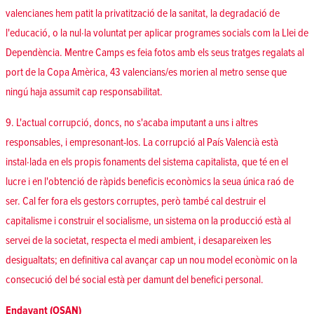
valencianes hem patit la privatització de la sanitat, la degradació de
l'educació, o la nul·la voluntat per aplicar programes socials com la Llei de
Dependència. Mentre Camps es feia fotos amb els seus tratges regalats al
port de la Copa Amèrica, 43 valencians/es morien al metro sense que
ningú haja assumit cap responsabilitat.
9. L'actual corrupció, doncs, no s'acaba imputant a uns i altres
responsables, i empresonant-los. La corrupció al País Valencià està
instal·lada en els propis fonaments del sistema capitalista, que té en el
lucre i en l'obtenció de ràpids beneficis econòmics la seua única raó de
ser. Cal fer fora els gestors corruptes, però també cal destruir el
capitalisme i construir el socialisme, un sistema on la producció està al
servei de la societat, respecta el medi ambient, i desapareixen les
desigualtats; en definitiva cal avançar cap un nou model econòmic on la
consecució del bé social està per damunt del benefici personal.
Endavant (OSAN)