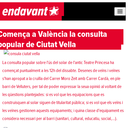
Skip to content
Comença a València la consulta
popular de Ciutat Vella
La consulta popular sobre l'ús del solar de l'antic Teatre Princesa ha
començat puntualment a les 12h del dissabte. Desenes de veïns i veïnes
s'han apropat a la cruïlla del Carrer Moro Zeit amb Carrer Cardà, en ple
barri de Velluters, per tal de poder expressar la seua opinió al voltant de
les qüestions plantejades: si es vol que les equipacions que es
construisquen al solar siguen de titularitat pública; si es vol que els veïns i
les veïnes gestionen aquests equipaments; i quina classe d'equipament es
considera necessari per al barri (sanitari, cultural, educatiu, social,…).