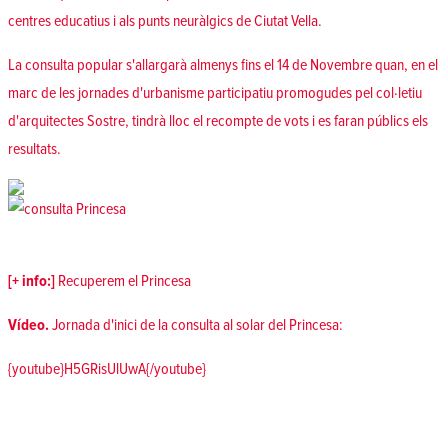
centres educatius i als punts neuràlgics de Ciutat Vella.
La consulta popular s'allargarà almenys fins el 14 de Novembre quan, en el
marc de les jornades d'urbanisme participatiu promogudes pel col·letiu
d'arquitectes Sostre, tindrà lloc el recompte de vots i es faran públics els
resultats.
[+ info:]
Recuperem el Princesa
Vídeo.
Jornada d'inici de la consulta al solar del Princesa:
{youtube}H5GRisUlUwA{/youtube}