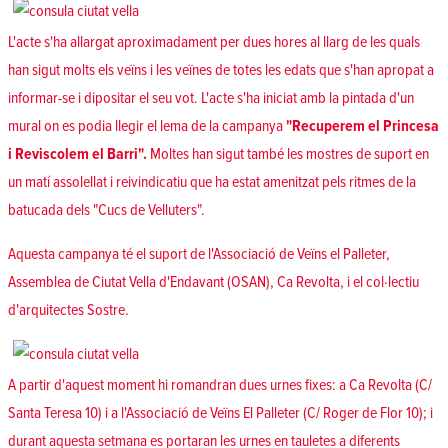
L'acte s'ha allargat aproximadament per dues hores al llarg de les quals
han sigut molts els veïns i les veïnes de totes les edats que s'han apropat a
informar-se i dipositar el seu vot. L'acte s'ha iniciat amb la pintada d'un
mural on es podia llegir el lema de la campanya
"Recuperem el Princesa
i Reviscolem el Barri".
Moltes han sigut també les mostres de suport en
un matí assolellat i reivindicatiu que ha estat amenitzat pels ritmes de la
batucada dels "Cucs de Velluters".
Aquesta campanya té el suport de l'Associació de Veïns el Palleter,
Assemblea de Ciutat Vella d'Endavant (OSAN), Ca Revolta, i el col·lectiu
d'arquitectes Sostre.
A partir d'aquest moment hi romandran dues urnes fixes: a Ca Revolta (C/
Santa Teresa 10) i a l'Associació de Veïns El Palleter (C/ Roger de Flor 10); i
durant aquesta setmana es portaran les urnes en tauletes a diferents