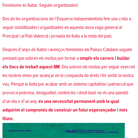
Feminisme és lluitar. Seguim organitzades!
Des de les organitzacions de l’Esquerra Independentista fem una crida a
seguir mobilitzades i organitzades en aquesta nova vaga general al
Principat i al País Valencià i jornada de lluita a la resta del país.
Després d’anys de lluites i avenços feministes als Països Catalans seguim
pensant que sobren els motius per tornar a
omplir els carrers i buidar
els llocs de treball aquest 8M
. Ens sobren els motius per seguir exercint
les nostres eines per avançar en la conquesta de drets i fer sentir la nostra
veu. Perquè la lluita per acabar amb un sistema capitalista i patriarcal que
provoca pobresa, desigualtat, violències i desil·lusió no és una qüestió
d’un dia o d’un any,
és una necessitat permanent amb la qual
adquirim el compromís de construir un futur esperançador i més
lliure.