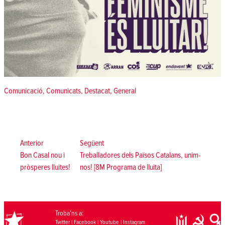
Posted in
Comunicació
,
Comunicats
,
Destacat
,
General
Navegació
d'entrades
Anterior:
Següent:
Anterior
Següent
Bon Casal nou i
Treballadores dels Països Catalans, unim-
pròsperes lluites!
nos! [8M Programa de lluita]
Troba’ns a:
Twitter
|
Facebook
|
Youtube
|
Instagram