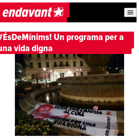
Skip to content
#ÉsDeMínims! Un programa per a
una vida digna