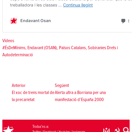
Posted in
Vídeos
Tags:
#ÉsDeMínims
,
Endavant (OSAN)
,
Països Catalans
,
Sobiranies Drets i
Autodeterminació
Navegació
d'entrades
Anterior:
Següent:
Anterior
Següent
El xoc de trens mortal de
Alerta ultra a Borriana per una
la precarietat
manifestació d’España 2000
Troba’ns a:
Twitter
|
Facebook
|
Youtube
|
Instagram