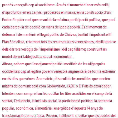
procés veneçolà cap al socialisme. Ara és el moment d’anar més enllà,
d’aprofundir en els canvis i processos en marxa, en la construcció d’un
Poder Popular real que emani de la màxima participació política, que posi
cada parcel·la de decisió en mans del poble sobirà. És el moment de
defensar i de mantenir el llegat polític de Chávez, bastint i impulsant el II
Plan Socialista, retornant tots els recursos a les veneçolanes, deslliurant-se
dels darrers vestigis de l’imperialisme i del capitalisme; construint un
model de veritable justícia social i econòmica.
Alhora, sabem que l’assetjament polític i mediàtic de les oligarquies
occidentals cap al legítim govern veneçolà augmentarà de forma extrema
en els dies que vénen. Ara mateix, el soroll de les mentides que emeten
mitjans de comunicació com Globovisión, l’ABC o El País és eixordador.
Intenten, com sempre han fet, ocultar les fites assolides en el camp de la
sanitat, l’educació, la inclusió social, la participació política, la sobirania
popular, econòmica, alimentària i energètica d’aquests 14 anys de
transformació democràtica. Proven, inútilment, d’evitar que els pobles del