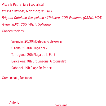
Visca la Pàtria lliure i socialista!
Països Catalans, 6 de març de 2013
Brigada Catalana Veneçolana Alí Primera, CUP, Endavant (OSAN), MDT,
Arran, SEPC, COS i Alerta Solidària
Concentracions
:
València: 20.30h Delegació de govern
Girona: 19.30h Plaça del Vi
Tarragona: 20h Plaça de la Font
Barcelona: 18h Urquinaona, 6 (consulat)
Sabadell: 19h Plaça Dr Robert
Posted in
Comunicats
,
Destacat
Navegació
d'entrades
Anterior:
Anterior
Següent:
Següent