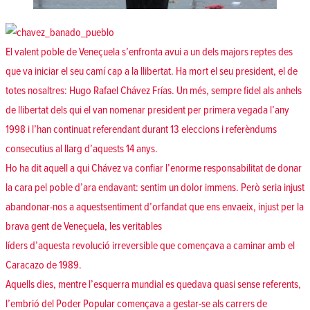
El valent poble de Veneçuela s’enfronta avui a un dels majors reptes des
que va iniciar el seu camí cap a la llibertat. Ha mort el seu president, el de
totes nosaltres: Hugo Rafael Chávez Frías. Un més, sempre fidel als anhels
de llibertat dels qui el van nomenar president per primera vegada l’any
1998 i l’han continuat referendant durant 13 eleccions i referèndums
consecutius al llarg d’aquests 14 anys.
Ho ha dit aquell a qui Chávez va confiar l’enorme responsabilitat de donar
la cara pel poble d’ara endavant: sentim un dolor immens. Però seria injust
abandonar-nos a aquestsentiment d’orfandat que ens envaeix, injust per la
brava gent de Veneçuela, les veritables
líders d’aquesta revolució irreversible que començava a caminar amb el
Caracazo de 1989.
Aquells dies, mentre l’esquerra mundial es quedava quasi sense referents,
l’embrió del Poder Popular començava a gestar-se als carrers de