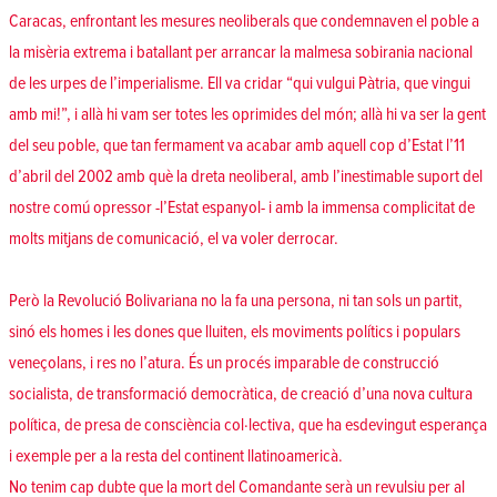
Caracas, enfrontant les mesures neoliberals que condemnaven el poble a
la misèria extrema i batallant per arrancar la malmesa sobirania nacional
de les urpes de l’imperialisme. Ell va cridar “qui vulgui Pàtria, que vingui
amb mi!”, i allà hi vam ser totes les oprimides del món; allà hi va ser la gent
del seu poble, que tan fermament va acabar amb aquell cop d’Estat l’11
d’abril del 2002 amb què la dreta neoliberal, amb l’inestimable suport del
nostre comú opressor -l’Estat espanyol- i amb la immensa complicitat de
molts mitjans de comunicació, el va voler derrocar.
Però la Revolució Bolivariana no la fa una persona, ni tan sols un partit,
sinó els homes i les dones que lluiten, els moviments polítics i populars
veneçolans, i res no l’atura. És un procés imparable de construcció
socialista, de transformació democràtica, de creació d’una nova cultura
política, de presa de consciència col·lectiva, que ha esdevingut esperança
i exemple per a la resta del continent llatinoamericà.
No tenim cap dubte que la mort del Comandante serà un revulsiu per al