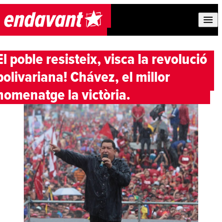
Skip to content
El poble resisteix, visca la revolució
bolivariana! Chávez, el millor
homenatge la victòria.