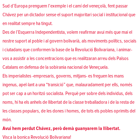
Sud d’Europa prenguem l’exemple i el camí del veneçolà, fent passar
Chávez per un dictador sense el suport majoritari social i institucional que
en realitat sempre ha tingut.
Des de l’Esquerra Independentista, volem reafirmar avui més que mai el
nostre suport al poble i al govern bolivarià, als moviments polítics, socials
i ciutadans que conformen la base de la Revolució Bolivariana, i animar-
vos a assistir a les concentracions que es realitzaran arreu dels Països
Catalans en defensa de la sobirania nacional de Veneçuela.
Els imperialistes -empresaris, governs, mitjans- es freguen les mans
ingenus, apel·lant a una “transició” que, malauradament per ells, només
pot ser cap a un horitzó socialista. Perquè per sobre dels individus, dels
noms, hi ha els anhels de llibertat de la classe treballadora i de la resta de
les classes populars, de les dones i homes, de tots els pobles oprimits del
món.
Avui hem perdut Chávez, però demà guanyarem la llibertat.
Visca la bonica Revolució Bolivariana!