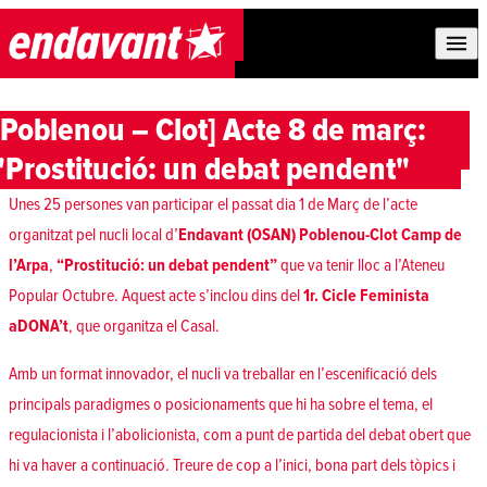
Skip to content
[Poblenou – Clot] Acte 8 de març:
"Prostitució: un debat pendent"
Unes 25 persones van participar el passat dia 1 de Març de l’acte
organitzat pel nucli local d’
Endavant (OSAN) Poblenou-Clot Camp de
l’Arpa
,
“Prostitució: un debat pendent”
que va tenir lloc a l’Ateneu
Popular Octubre. Aquest acte s’inclou dins del
1r. Cicle Feminista
aDONA’t
, que organitza el Casal.
Amb un format innovador, el nucli va treballar en l’escenificació dels
principals paradigmes o posicionaments que hi ha sobre el tema, el
regulacionista i l’abolicionista, com a punt de partida del debat obert que
hi va haver a continuació. Treure de cop a l’inici, bona part dels tòpics i