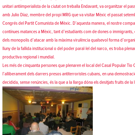
unitari antiimperialista de la ciutat on treballa Endavant, va organitzar el 
amb Julio Díaz, membre del propi MRG que va visitar Mèxic el passat setembr
Congrés del Partit Comunista de Mèxic. D’aquesta manera, el nostre compa
contínues matances a Mèxic, tant d’estudiants com de dones o immigrants, en
dels monopolis d’atacar amb la màxima virulència qualsevol forma d’organit
lluny de la fallida institucional o del poder paral·lel del narco, es troba ple
productiva regional i mundial.
Les més de cinquanta persones que plenaren el local del Casal Popular Tio
l’alliberament dels darrers presos antiterroristes cubans, en una demostració
decidida, sense renúncies, és la que a la llarga dóna els desitjats fruits de la l