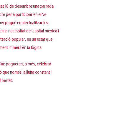
passat 18 de desembre una xarrada
e per a participar en el Vè
ny pogué contextualitzar les
 la necessitat del capital mexicà i
zació popular, en un estat que,
nament immers en la lògica
 Cuc pogueren, a més, celebrar
 que només la lluita constant i
libertat.