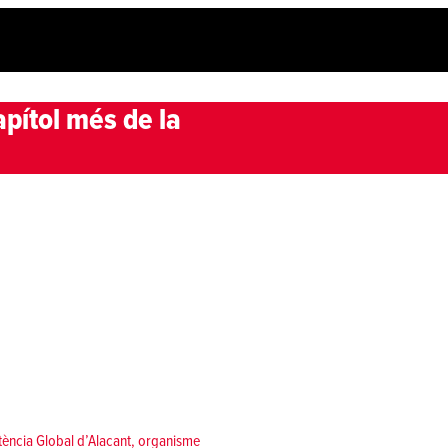
apítol més de la
stència Global d’Alacant, organisme