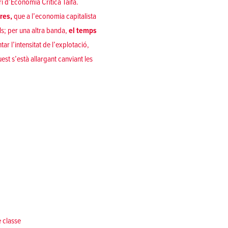
i d’Economia Crítica Taifa.
res,
que a l’economia capitalista
ls; per una altra banda,
el temps
ntar l’intensitat de l’explotació,
est s’està allargant canviant les
e classe