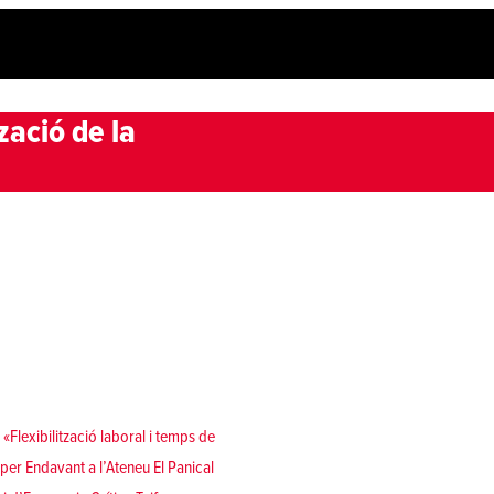
zació de la
Flexibilització laboral i temps de
per Endavant a l’Ateneu El Panical