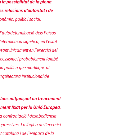
 la possibilitat de la plena
s relacions d’autoritat i de
nòmic, polític i social.
e l’autodeterminació dels Països
terminació significa, en l’estat
nsant únicament en l’exercici del
processisme i probablement també
ó política que modifiqui, al
rquitectura institucional de
alans
mitjançant un trencament
ament fixat per la Unió Europea
,
la confrontació
i desobediència
epressives. La lògica de l’exercici
tat catalana i de l’empara de la