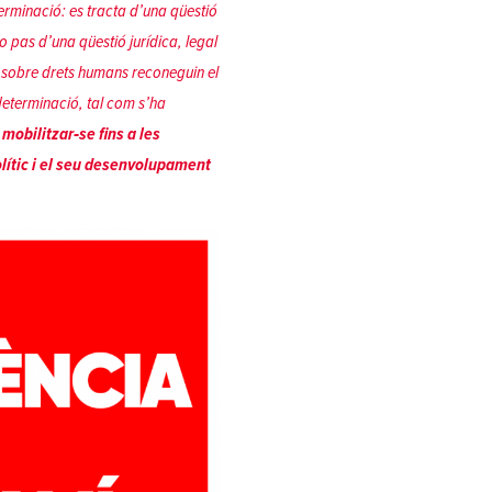
terminació: es tracta d’una qüestió
no pas d’una qüestió jurídica, legal
es sobre drets humans reconeguin el
determinació, tal com s’ha
 mobilitzar‐se fins a les
lític i el seu desenvolupament