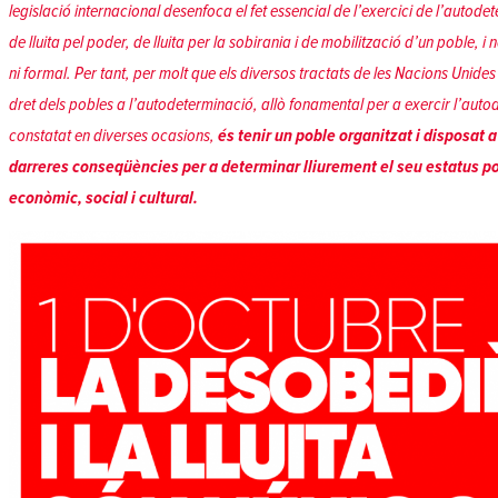
legislació internacional desenfoca el fet essencial de l’exercici de l’autode
de lluita pel poder, de lluita per la sobirania i de mobilització d’un poble, i 
ni formal. Per tant, per molt que els diversos tractats de les Nacions Unid
dret dels pobles a l’autodeterminació, allò fonamental per a exercir l’auto
constatat en diverses ocasions,
és tenir un
poble organitzat i disposat a
darreres conseqüències per a determinar lliurement el seu estatus po
econòmic, social i cultural.