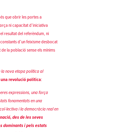
és que obrir les portes a
ça ni capacitat d’iniciativa
el resultat del referèndum, ni
s constants d’un feixisme desbocat
rt de la població sense els mínims
 la nova etapa política al
una revolució política
:
meres expressions, una força
stats fonamentats en una
 col∙lectiva i la democràcia real en
inació, des de les seves
s dominants i pels estats