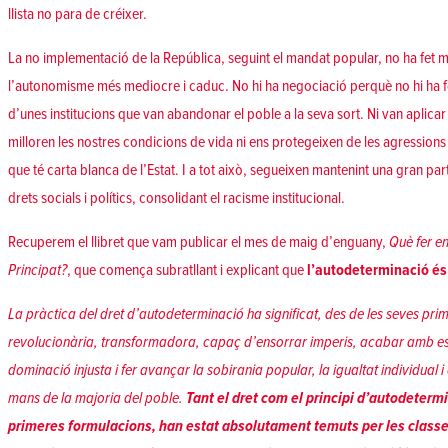
llista no para de créixer.
La no implementació de la República, seguint el mandat popular, no ha fet m
l’autonomisme més mediocre i caduc. No hi ha negociació perquè no hi ha for
d’unes institucions que van abandonar el poble a la seva sort. Ni van aplicar 
milloren les nostres condicions de vida ni ens protegeixen de les agression
que té carta blanca de l’Estat. I a tot això, segueixen mantenint una gran pa
drets socials i polítics, consolidant el racisme institucional.
Recuperem el llibret que vam publicar el mes de maig d’enguany,
Què fer en
Principat?
, que comença subratllant i explicant que
l’autodeterminació és 
La pràctica del dret d’autodeterminació ha significat, des de les seves pri
revolucionària, transformadora, capaç d’ensorrar imperis, acabar amb e
dominació injusta i fer avançar la sobirania popular, la igualtat individual i
mans de la majoria del poble.
Tant el dret com el principi d’autodeterm
primeres formulacions, han estat absolutament temuts per les classe