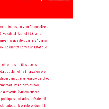
 exercint-los, ho vam fer nosaltres.
 va cristal·litzar el 29S, amb
l més massiva dels darrers 40 anys
ó i solidaritat contra un Estat que
els partits polítics que es
da popular, el fre i marxa enrere
Estat espanyol: a la negació del dret
lementals. Res d’això és nou,
 a revertir. Avui dia encara
polítiques, exiliades, més de mil
acionades amb el referèndum. I la