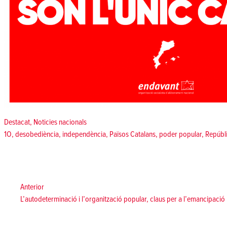
Posted in
Destacat
,
Noticies nacionals
Tags:
1O
,
desobediència
,
independència
,
Països Catalans
,
poder popular
,
Repúbl
Navegació
d'entrades
Anterior:
Anterior
L’autodeterminació i l’organització popular, claus per a l’emancipació