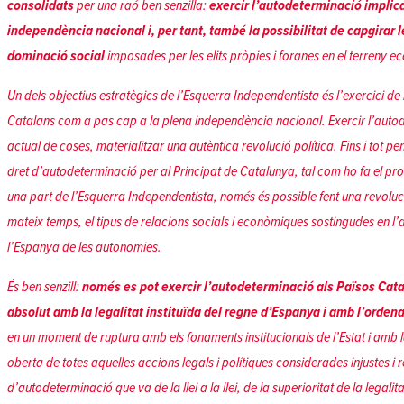
consolidats
per una raó ben senzilla:
exercir l’autodeterminació
implica
independència nacional i, per tant, també la possibilitat de capgirar le
dominació social
imposades per les elits pròpies i foranes en el terreny eco
Un dels objectius estratègics de l’Esquerra Independentista és l’exercici d
Catalans com a pas cap a la plena independència nacional. Exercir l’autode
actual de coses, materialitzar una autèntica revolució política. Fins i tot pe
dret d’autodeterminació per al Principat de Catalunya, tal com ho fa el 
una part de l’Esquerra Independentista, només és possible fent una revoluci
mateix temps, el tipus de relacions
socials i econòmiques sostingudes en l’a
l’Espanya de les autonomies.
És ben senzill:
només es pot exercir l’autodeterminació als Països Cat
absolut amb la legalitat instituïda del regne d’Espanya i amb l’orden
en un moment de ruptura amb els fonaments institucionals de l’Estat i amb 
oberta de totes aquelles accions legals i polítiques considerades injustes i r
d’autodeterminació que va de la llei a la llei, de la superioritat de la legali