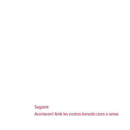
Següent:
Següent
Avortarem! Amb les vostres benediccions o sense