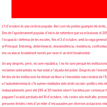
L’1 d’octubre és una victòria popular. Així com els pobles guanyen els drets,
Des de l’apoderament popular d’inicis de setembre que va eclosionar el 20S i
l’ocupació i defensa de les escoles, fins el 3 d’octubre, amb la vaga genera
al Principat. Entremig, determinació, desobediència, resistència, confrontaci
ens va atacar brutalment només per exercir un dret fonalmental.
Un any després, però, no som república. I no ho som perquè les institucions i 
reclamen sobiranistes no han estat a l’alçada del poble. Després de l’envesti
fet des de les institucions ha deixat via lliure a l’envestida reaccionària de l’
a l’autodeterminació s’hi sumen retallades dels drets socials i polítics més e
malauradament, però del 29S al 3O havíem obert l’escletxa per començar-ho
paguem l’ocasió perduda del 10 d’octubre, i els costos són molt alts: preses 
persones ferides i més d’un miler d’encausades per diverses actuacions rel