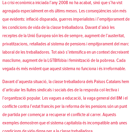
La crisi econòmica iniciada l’any 2008 no ha acabat, sinó que s’ha vist
agreujada especialment en els últims mesos. Les conseqüències són més
que evidents: inflació disparada, guerres imperialistes i l’empitjorament de
les condicions de vida de la classe treballadora. Davant d’això les
receptes de la Unió Europea són les de sempre, augment de l’austeritat,
privatitzacions, retallades al sistema de pensions i empitjorament del marc
laboral de les treballadores. Tot això s’intensifica en un context decreixent
masclisme, augment de la LGTBIfòbia i feminització de la pobresa. Cada
vegada és més evident que aquest sistema no funciona i és irreformable.
Davant d’aquesta situació, la classe treballadora dels Països Catalans hem
d’articular les lluites sindicals i socials des de la resposta col·lectiva i
l’organització popular. Les vagues a educació, la vaga general del 8M i el
conflicte contra l’estat francès per la reforma de les pensions són un punt
de partida per començar a recuperar el conflicte al carrer. Aquests
exemples demostren que el sistema capitalista és incompatible amb unes
condicions de vida digna per a la classe treballadora.