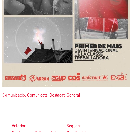
Posted in
Comunicació
,
Comunicats
,
Destacat
,
General
Navegació
d'entrades
Anterior:
Següent:
Anterior
Següent