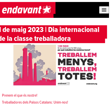
Skip to content
1 de maig 2023 | Dia internacional
de la classe treballadora
Prenem el que és nostre!
Treballadores dels Països Catalans: Unim-nos!