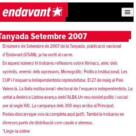
Skip to content
Tanyada Setembre 2007
El número de Setembre de 2007 de la Tanyada, publicació nacional
d’Endavant (OSAN), ja ha sortit al carrer.
En aquest número hi trobareu reflexions sobre Xirinacs, amic dels
oprimits, enemic dels opressors, Monogràfic: Política Institucional, Les
CUP i l’esquerra Independentista:reptesdefutur, El 27 de maig al País
Valencià, La lluita institucional i electoral de l’esquerra independentista, La
unitat a Amèrica Llatina avança ambl’ALBA.Un nou model polític i social
per al segle XXI, La campanya dels 300 anys arriba al Principat.
Podeu descarregar-vos-la completa
aquí (pdf)
. També la trobareu en
diversos punts de distribució com casals o ateneus.
*Llegir-la
online