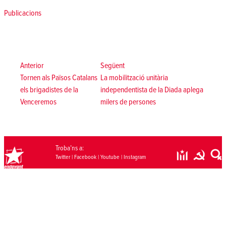
Posted in
Publicacions
Navegació
d'entrades
Anterior:
Següent:
Anterior
Següent
Tornen als Països Catalans
La mobilització unitària
els brigadistes de la
independentista de la Diada aplega
Venceremos
milers de persones
Troba’ns a:
Twitter
|
Facebook
|
Youtube
|
Instagram