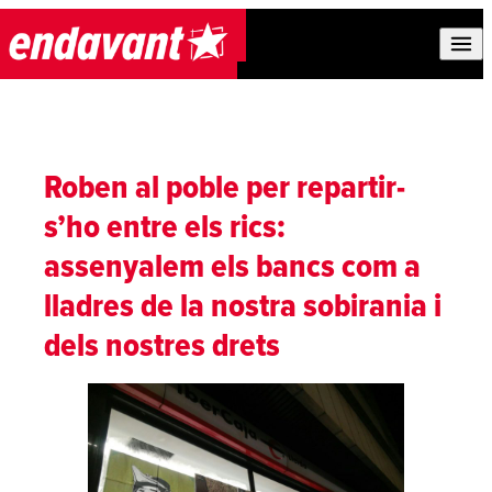
Skip to content
Roben al poble per repartir-
s’ho entre els rics:
assenyalem els bancs com a
lladres de la nostra sobirania i
dels nostres drets