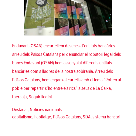
Endavant (OSAN) encartellem desenes d’entitats bancàries
arreu dels Països Catalans per denunciar el robatori legal dels
bancs Endavant (OSAN) hem assenyalat diferents entitats
bancàries com a lladres de la nostra sobirania. Arreu dels
Països Catalans, hem enganxat cartells amb el lema “Roben al
poble per repartir-s’ho entre els rics” a seus de La Caixa,
«Roben al poble per repartir-s’ho entre els rics:
Ibercaja,
Seguir llegint
Posted in
Destacat
,
Noticies nacionals
Tags:
capitalisme
,
habitatge
,
Països Catalans
,
SDA
,
sistema bancari