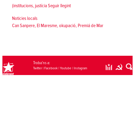
«Enfront de la grisor de l'especulaci
(institucions, justícia
Seguir llegint
Posted in
Noticies locals
Tags:
Can Sanpere
,
El Maresme
,
okupació
,
Premiá de Mar
Troba’ns a:
Twitter
|
Facebook
|
Youtube
|
Instagram