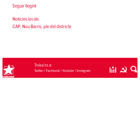
«Valoració de la CUP de Nou Barris de la passada Audiència
Seguir llegint
Posted in
Noticies locals
Tags:
CAP
,
Nou Barris
,
ple del districte
Troba’ns a:
Twitter
|
Facebook
|
Youtube
|
Instagram