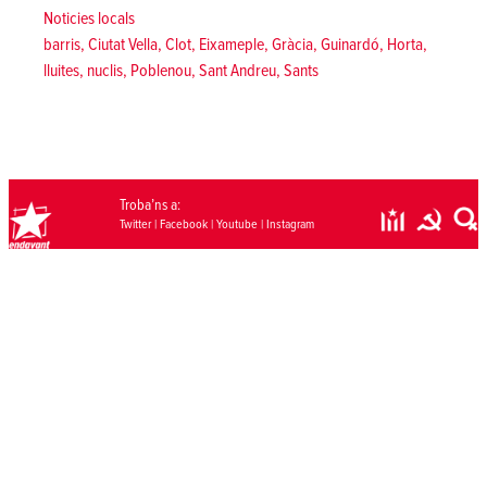
Posted in
Noticies locals
Tags:
barris
,
Ciutat Vella
,
Clot
,
Eixameple
,
Gràcia
,
Guinardó
,
Horta
,
lluites
,
nuclis
,
Poblenou
,
Sant Andreu
,
Sants
Troba’ns a:
Twitter
|
Facebook
|
Youtube
|
Instagram