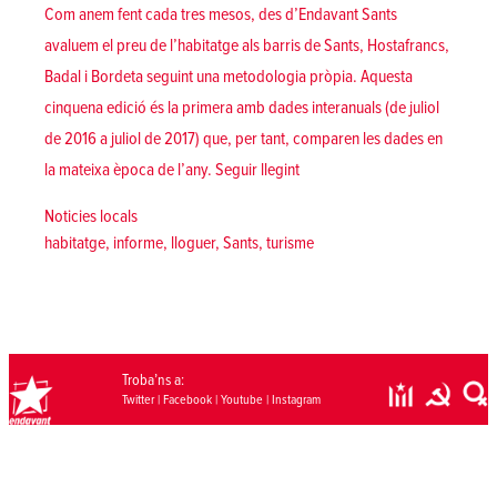
Com anem fent cada tres mesos, des d’Endavant Sants
avaluem el preu de l’habitatge als barris de Sants, Hostafrancs,
Badal i Bordeta seguint una metodologia pròpia. Aquesta
cinquena edició és la primera amb dades interanuals (de juliol
de 2016 a juliol de 2017) que, per tant, comparen les dades en
«[Sants] 5è informe sobre l’esta
la mateixa època de l’any.
Seguir llegint
Posted in
Noticies locals
Tags:
habitatge
,
informe
,
lloguer
,
Sants
,
turisme
Troba’ns a:
Twitter
|
Facebook
|
Youtube
|
Instagram