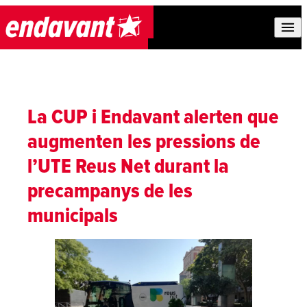
Skip to content
La CUP i Endavant alerten que
augmenten les pressions de
l’UTE Reus Net durant la
precampanys de les
municipals