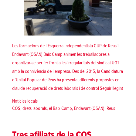
Les formacions de l’Esquerra Independentista CUP de Reus i
Endavant (OSAN) Baix Camp animen les treballadores a
organitzar-se per fer front a les irregularitats del sindicat UGT
amb la connivència de l’empresa. Des del 2015, la Candidatura
d’Unitat Popular de Reus ha presentat diferents propostes en
«La CUP
clau de recuperació de drets laborals i de control
Seguir llegint
Posted in
Noticies locals
Tags:
COS
,
drets laborals
,
el Baix Camp
,
Endavant (OSAN)
,
Reus
Tres afiliats de la COS