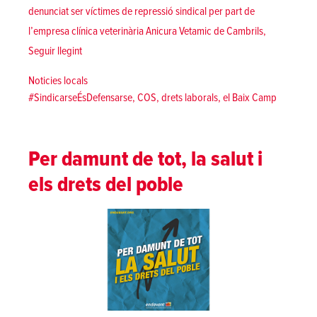
denunciat ser víctimes de repressió sindical per part de
l’empresa clínica veterinària Anicura Vetamic de Cambrils,
«Tres afiliats de la COS declaren a jutjats per la seva milit
Seguir llegint
Posted in
Noticies locals
Tags:
#SindicarseÉsDefensarse
,
COS
,
drets laborals
,
el Baix Camp
Per damunt de tot, la salut i
els drets del poble