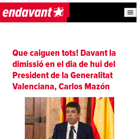
Skip to content
Que caiguen tots! Davant la
dimissió en el dia de hui del
President de la Generalitat
Valenciana, Carlos Mazón