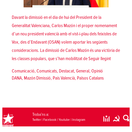
Davant la dimissió en el dia de hui del President de la
Generalitat Valenciana, Carlos Mazón i el proper nomenament
d’un nou president valencià amb el vist-i-plau dels feixistes de
Vox, des d’Endavant (OSAN) volem aportar les següents
consideracions. La dimissió de Carlos Mazón és una victòria de
«Que caiguen
les classes populars, que s’han mobilitzat de
Seguir llegint
Posted in
Comunicació
,
Comunicats
,
Destacat
,
General
,
Opinió
Tags:
DANA
,
Mazón Dimissió
,
País Valencià
,
Països Catalans
Troba’ns a:
Twitter
|
Facebook
|
Youtube
|
Instagram