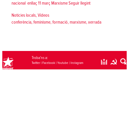
«[Ciutat Vella] Cicle d
nacional enllaç 11 març Marxisme
Seguir llegint
Posted in
Noticies locals
,
Vídeos
Tags:
conferència
,
feminisme
,
formació
,
marxisme
,
xerrada
Troba’ns a:
Twitter
|
Facebook
|
Youtube
|
Instagram