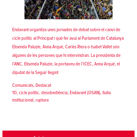
Endavant organitza unes jornades de debat sobre el canvi de
cicle polític al Principat i què fer avui al Parlament de Catalunya
Elisenda Paluzie, Anna Arqué, Carles Riera o Isabel Vallet són
algunes de les persones que hi intervindran. La presidenta de
l’ANC, Elisenda Paluzie, la portaveu de l’ICEC, Anna Arqué, el
«Endavant organitza unes jornades de debat so
diputat de la
Seguir llegint
Posted in
Comunicats
,
Destacat
Tags:
1O
,
cicle polític
,
desobediència
,
Endavant (OSAN)
,
lluita
institucional
,
ruptura