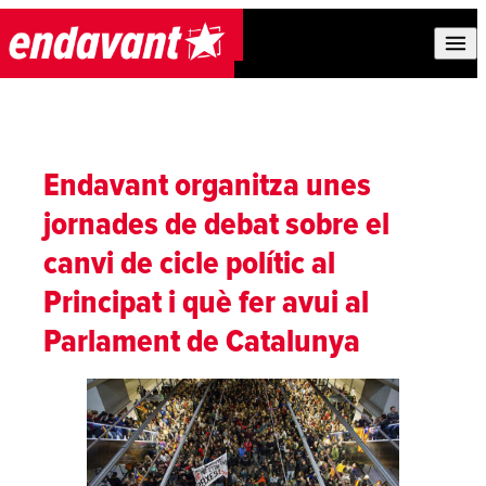
Skip to content
Endavant organitza unes
jornades de debat sobre el
canvi de cicle polític al
Principat i què fer avui al
Parlament de Catalunya