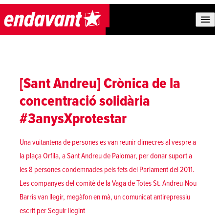
Skip to content
[Sant Andreu] Crònica de la
concentració solidària
#3anysXprotestar
Una vuitantena de persones es van reunir dimecres al vespre a
la plaça Orfila, a Sant Andreu de Palomar, per donar suport a
les 8 persones condemnades pels fets del Parlament del 2011.
Les companyes del comitè de la Vaga de Totes St. Andreu-Nou
Barris van llegir, megàfon en mà, un comunicat antirepressiu
«[Sant Andreu] Crònica de la concentració soli
escrit per
Seguir llegint