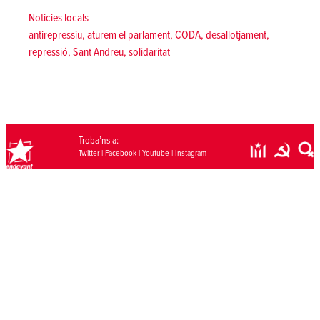
Posted in
Noticies locals
Tags:
antirepressiu
,
aturem el parlament
,
CODA
,
desallotjament
,
repressió
,
Sant Andreu
,
solidaritat
Troba’ns a:
Twitter
|
Facebook
|
Youtube
|
Instagram