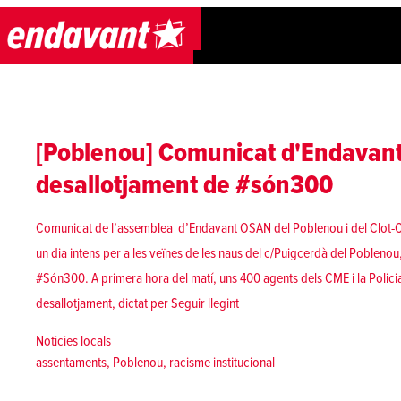
Skip to content
[Poblenou] Comunicat d'Endavant
desallotjament de #són300
Comunicat de l’assemblea d’Endavant OSAN del Poblenou i del Clot
un dia intens per a les veïnes de les naus del c/Puigcerdà del Pobleno
#Són300. A primera hora del matí, uns 400 agents dels CME i la Policia
«[Poblenou] Comunicat d'Endav
desallotjament, dictat per
Seguir llegint
Posted in
Noticies locals
Tags:
assentaments
,
Poblenou
,
racisme institucional