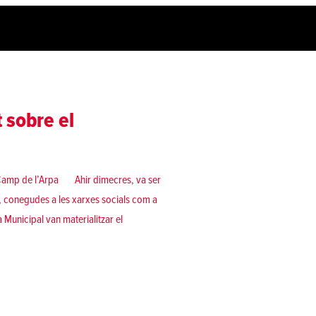
 sobre el
-Camp de l’Arpa Ahir dimecres, va ser
u, conegudes a les xarxes socials com a
 Municipal van materialitzar el
ant sobre el desallotjament de #són300»