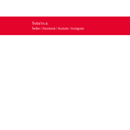
Troba’ns a:
Twitter
|
Facebook
|
Youtube
|
Instagram