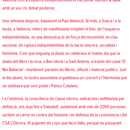
València com a Esquerra Independentista es van posar damunt la taula
amb un viu i ric debat posterior.
Una setmana després, baixàvem al País Valencià. Al matí, a
Sueca
i a la
tarda,
a València, milers de manifestants omplien el bloc de l’esquerra
independentista
, en una demostració de força del moviment, en clau
nacional,
de ruptura independentista de la nació sencera, socialista i
feminista
. Com que enguany la diada se celebrava el mateix dia que la
diada del llibre i la rosa, a
Barcelona
i a Sant Andreu -a través del casal ‘El
Noi Baliarda’- muntàvem parades de llibres, difusió i material polítics. Just
el dia abans, la nostra assemblea organitzava un concert a l’Harmonia que
no oblidava que
som poble i Països Catalans
.
I a l’endemà, la consciència de classe obrera, antiracista i antifeixista per
definició, ens duia fins a Sabadell. Juntament amb
més de 2000 persones
sortíem al carrer
en contra del feixisme i en defensa de la convivència i del
CSA L’Obrera. Hi pujarem els cops que facin falta, perquè no passaran!