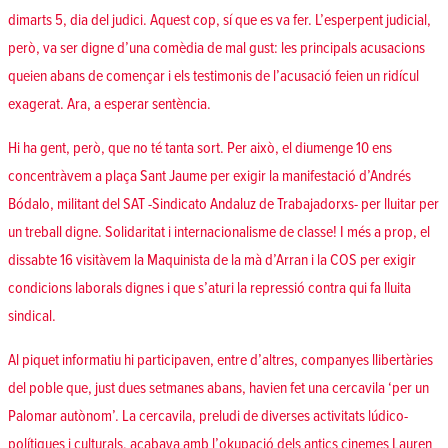
dimarts 5, dia del judici. Aquest cop, sí que es va fer. L’esperpent judicial,
però, va ser
digne d’una comèdia de mal gust
: les principals acusacions
queien abans de començar i els testimonis de l’acusació feien un ridícul
exagerat. Ara, a
esperar sentència
.
Hi ha gent, però, que no té tanta sort. Per això, el diumenge 10 ens
concentràvem a plaça Sant Jaume per exigir la manifestació d’Andrés
Bódalo, militant del SAT -Sindicato Andaluz de Trabajadorxs- per lluitar per
un treball digne. Solidaritat i internacionalisme de classe! I més a prop, el
dissabte 16 visitàvem la Maquinista de la mà d’Arran i la COS
per exigir
condicions laborals dignes i que s’aturi la repressió
contra qui fa lluita
sindical.
Al piquet informatiu hi participaven, entre d’altres, companyes llibertàries
del poble que, just dues setmanes abans, havien fet una cercavila ‘per un
Palomar autònom’. La cercavila, preludi de diverses activitats lúdico-
polítiques i culturals, acabava amb l’okupació dels antics cinemes Lauren