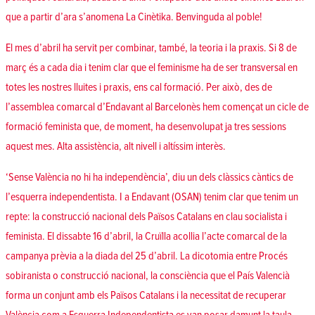
que a partir d’ara s’anomena
La Cinètika. Benvinguda al poble!
El mes d’abril ha servit per combinar, també, la teoria i la praxis. Si 8 de
març és a cada dia i tenim clar que el feminisme ha de ser transversal en
totes les nostres lluites i praxis, ens cal formació. Per això, des de
l’assemblea comarcal d’Endavant al Barcelonès hem començat un
cicle de
formació feminista
que, de moment, ha desenvolupat ja tres sessions
aquest mes. Alta assistència, alt nivell i altíssim interès.
‘Sense València no hi ha independència’, diu un dels clàssics càntics de
l’esquerra independentista. I a Endavant (OSAN) tenim clar que tenim un
repte: la construcció nacional dels Països Catalans en clau socialista i
feminista. El dissabte 16 d’abril, la Cruïlla acollia l’
acte comarcal de la
campanya
prèvia a la diada del 25 d’abril. La dicotomia entre Procés
sobiranista o construcció nacional, la consciència que el País Valencià
forma un conjunt amb els Països Catalans i la necessitat de recuperar