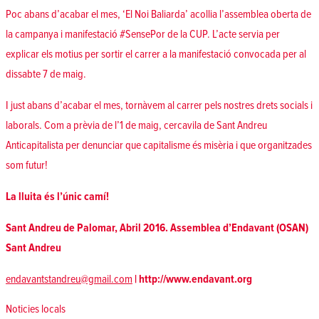
Poc abans d’acabar el mes, ‘El Noi Baliarda’ acollia l’
assemblea oberta de
la campanya
i manifestació #SensePor de la CUP. L’acte servia per
explicar els motius per sortir el carrer a la manifestació convocada per al
dissabte 7 de maig.
I just abans d’acabar el mes, tornàvem al carrer pels nostres drets socials i
laborals. Com a prèvia de l’1 de maig,
cercavila de Sant Andreu
Anticapitalista
per denunciar que capitalisme és misèria i que organitzades
som futur!
La lluita és l’únic camí!
Sant Andreu de Palomar, Abril 2016. Assemblea d’Endavant (OSAN)
Sant Andreu
endavantstandreu@gmail.com
|
http://www.endavant.org
Posted in
Noticies locals