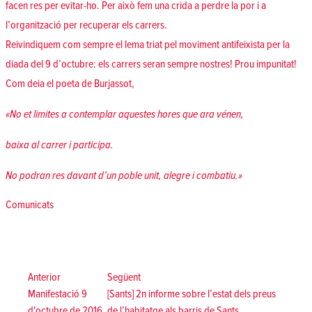
facen res per evitar-ho. Per això fem una crida a perdre la por i a
l’organització per recuperar els carrers.
Reivindiquem com sempre el lema triat pel moviment antifeixista per la
diada del 9 d’octubre: els carrers seran sempre nostres! Prou impunitat!
Com deia el poeta de Burjassot,
«No et limites a contemplar aquestes hores que ara vénen,
baixa al carrer i participa.
No podran res davant d’un poble unit, alegre i combatiu.»
Posted in
Comunicats
Navegació
d'entrades
Anterior:
Següent:
Anterior
Següent
Manifestació 9
[Sants] 2n informe sobre l’estat dels preus
d'octubre de 2016
de l’habitatge als barris de Sants