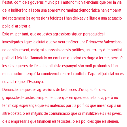
l’estat, com dels governs municipal i autonòmic valencians que per la via
de la indiferència i sota una aparent normalitat democràtica han emparat
indirectament les agressions feixistes i han deixat via lliure a una actuació
policial arbitrària.
Exigim, per tant, que aquestes agressions siguen perseguides i
investigades i que la ciutat que va veure néixer una Primavera Valenciana
no continue sent, malgrat suposats canvis polítics, un terreny d’impunitat
policial i feixista. Tanmateix no confiem que això es duga a terme, perquè
les clavegueres de l’estat capitalista espanyol són molt profundes i fan
molta pudor, perquè la connivència entre la policia i l’aparell judicial no és
nova al regne d’Espanya.
Denunciem aquestes agressions de les forces d’ocupació i dels
grupuscles feixistes, simplement perquè en quede constància, però no
tenim cap esperança que els mateixos partits polítics que miren cap a un
altre costat, o els mitjans de comunicació que criminalitzen els i les joves,
o els empresaris que financen els feixistes, o els policies que els alenen,